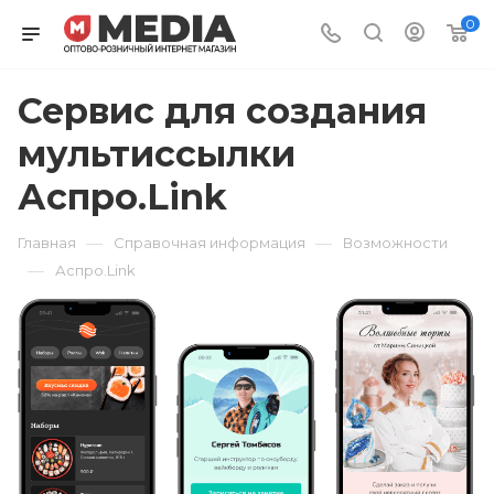
0
Сервис для создания
мультиссылки
Аспро.Link
—
—
Главная
Справочная информация
Возможности
—
Аспро.Link