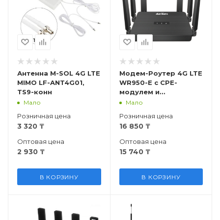
Антенна M-SOL 4G LTE
Модем-Роутер 4G LTE
MIMO LF-ANT4G01,
WR950-E с СPE-
TS9-конн
модулем и
поддержкой SIM-
Мало
Мало
карт, WiFi6, батарея
Розничная цена
Розничная цена
5000 мАч
3 320
₸
16 850
₸
Оптовая цена
Оптовая цена
2 930
₸
15 740
₸
В КОРЗИНУ
В КОРЗИНУ