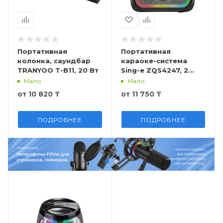
Портативная
Портативная
колонка, саундбар
караоке-система
TRANYOO T-B11, 20 Вт
Sing-e ZQS4247, 2
микрофона
Мало
Мало
от
10 820 ₸
от
11 750 ₸
ПОДРОБНЕЕ
ПОДРОБНЕЕ