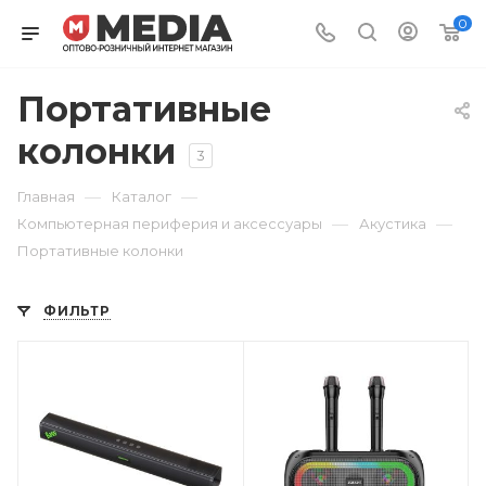
0
Портативные
колонки
3
—
—
Главная
Каталог
—
—
Компьютерная периферия и аксессуары
Акустика
Портативные колонки
ФИЛЬТР