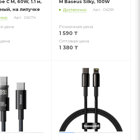
pe C M, 60W, 1.1 м,
M Baseus Silky, 100W
ный, на липучке
Достаточно
Арт.: 06259
очно
Арт.: 06074
я цена
Розничная цена
1 590
₸
цена
Оптовая цена
1 380
₸