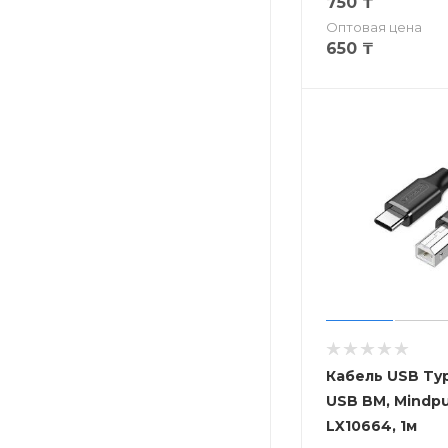
750
₸
Оптовая цена
650
₸
Кабель USB Typ
USB BM, Mindpu
LX10664, 1м