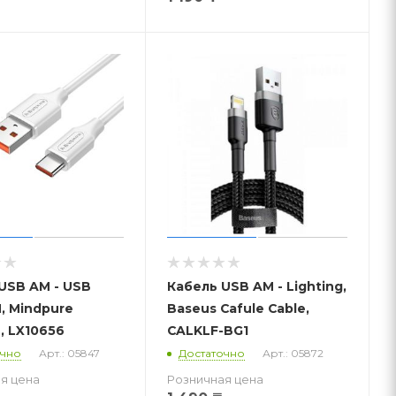
USB AM - USB
Кабель USB AM - Lighting,
, Mindpure
Baseus Cafule Cable,
, LX10656
CALKLF-BG1
очно
Арт.: 05847
Достаточно
Арт.: 05872
я цена
Розничная цена