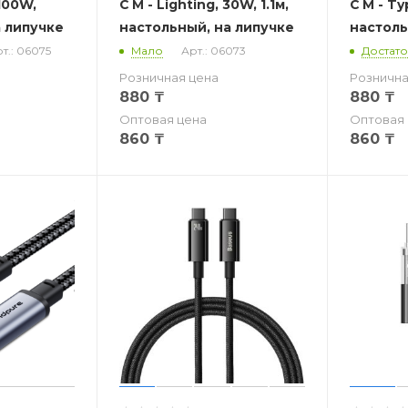
 100W,
C M - Lighting, 30W, 1.1м,
C M - Ty
а липучке
настольный, на липучке
настоль
т.: 06075
Мало
Арт.: 06073
Достат
Розничная цена
Рознична
880
₸
880
₸
Оптовая цена
Оптовая 
860
₸
860
₸