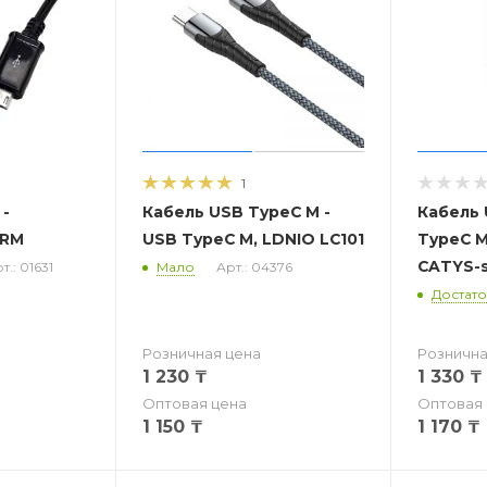
1
 -
Кабель USB TypeC M -
Кабель 
ARM
USB TypeC M, LDNIO LC101
TypeC M
CATYS-s
т.: 01631
Мало
Арт.: 04376
Достат
Розничная цена
Рознична
1 230
₸
1 330
₸
Оптовая цена
Оптовая 
1 150
₸
1 170
₸