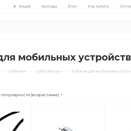
Акции
Бренды
Блог
Как купить
Опто
для мобильных устройств
—
—
—
Кабели
USB кабели
Кабели для мобильных устро
 популярности (возрастание)