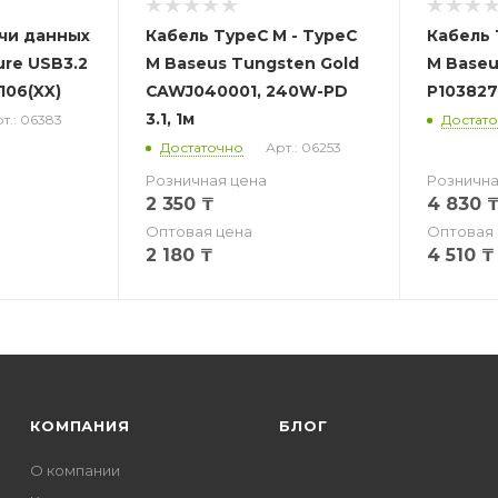
чи данных
Кабель TypeC M - TypeC
Кабель 
ure USB3.2
M Baseus Tungsten Gold
M Baseus
106(XX)
CAWJ040001, 240W-PD
P103827
3.1, 1м
т.: 06383
Достат
Достаточно
Арт.: 06253
Розничная цена
Рознична
2 350
₸
4 830
Оптовая цена
Оптовая 
2 180
₸
4 510
₸
КОМПАНИЯ
БЛОГ
О компании