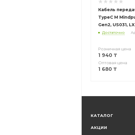
Кабель переда
TypeC M Mindp
Gen2, US031, LX
Достаточно
Ар
Розничная цена
1 940
₸
Оптовая цена
1 680
₸
КАТАЛОГ
АКЦИИ