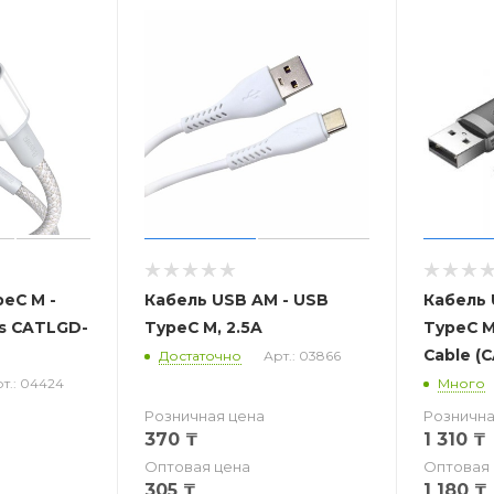
eC M -
Кабель USB AM - USB
Кабель 
us CATLGD-
TypeC M, 2.5A
TypeC M
Cable (
Достаточно
Арт.: 03866
т.: 04424
Много
Розничная цена
Рознична
370
₸
1 310
₸
Оптовая цена
Оптовая 
305
₸
1 180
₸