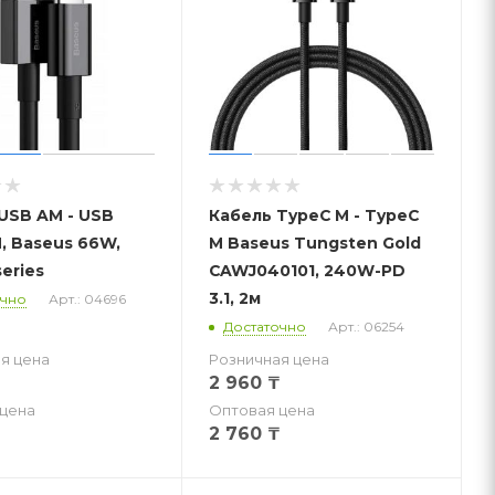
USB AM - USB
Кабель TypeC M - TypeC
, Baseus 66W,
M Baseus Tungsten Gold
eries
CAWJ040101, 240W-PD
3.1, 2м
очно
Арт.: 04696
Достаточно
Арт.: 06254
я цена
Розничная цена
2 960
₸
цена
Оптовая цена
2 760
₸