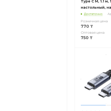
Type C M, 1.1 м,
настольный, н
Достаточно
Ар
Розничная цена
770
₸
Оптовая цена
750
₸