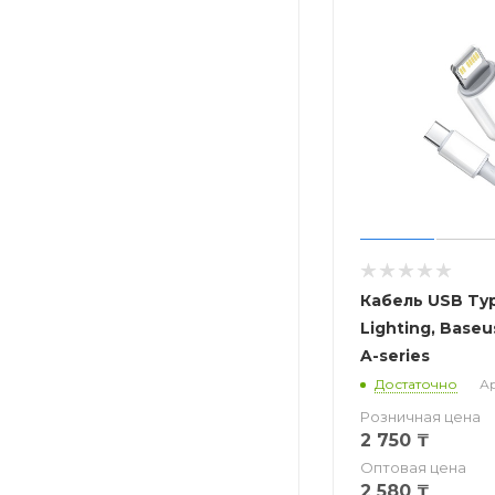
Кабель USB Typ
Lighting, Base
A-series
Достаточно
Ар
Розничная цена
2 750
₸
Оптовая цена
2 580
₸