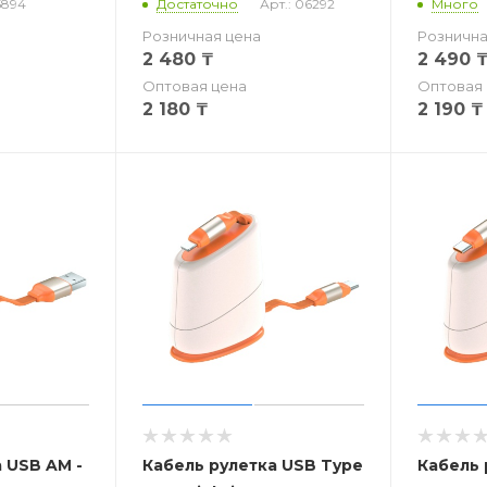
5894
Достаточно
Арт.: 06292
Много
Розничная цена
Рознична
2 480
₸
2 490
Оптовая цена
Оптовая 
2 180
₸
2 190
₸
 USB AM -
Кабель рулетка USB Type
Кабель 