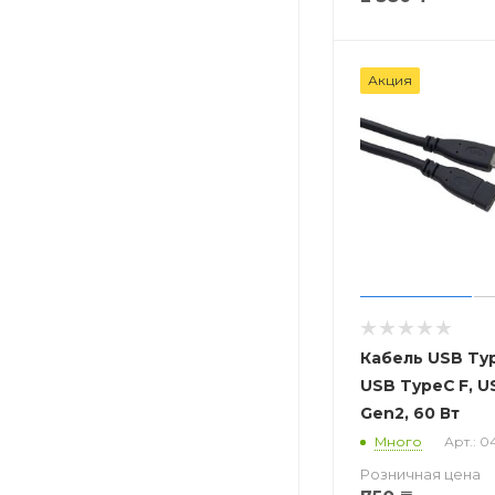
Акция
Кабель USB Typ
USB TypeC F, U
Gen2, 60 Вт
Много
Арт.: 0
Розничная цена