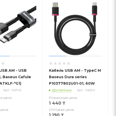
USB AM - USB
Кабель USB AM - TypeC M
, Baseus Cafule
Baseus Dura series
CATKLF-*G1)
P10377802U01-01, 60W
Арт.: 04702
Достаточно
Арт.: 06294
я цена
Розничная цена
1 440
₸
цена
Оптовая цена
1 190
₸