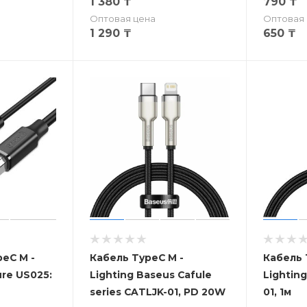
1 380
₸
790
₸
Оптовая цена
Оптовая 
1 290
₸
650
₸
eC M -
Кабель TypeC M -
Кабель 
re US025:
Lighting Baseus Cafule
Lightin
series CATLJK-01, PD 20W
01, 1м