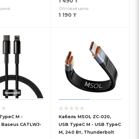
1 490
₸
цена
Оптовая цена
1 190
₸
TypeC M -
Кабель MSOL ZC-020,
g Baseus CATLWJ-
USB TypeC M - USB TypeC
M, 240 Вт, Thunderbolt