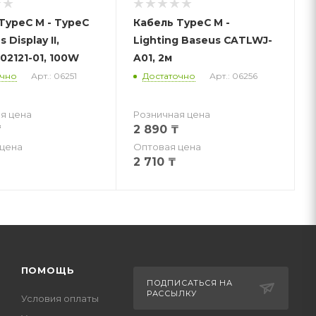
TypeC M - TypeC
Кабель TypeC M -
 Display II,
Lighting Baseus CATLWJ-
02121-01, 100W
A01, 2м
очно
Арт.: 06251
Достаточно
Арт.: 06256
я цена
Розничная цена
₸
2 890
₸
цена
Оптовая цена
2 710
₸
ПОМОЩЬ
ПОДПИСАТЬСЯ НА
РАССЫЛКУ
Условия оплаты