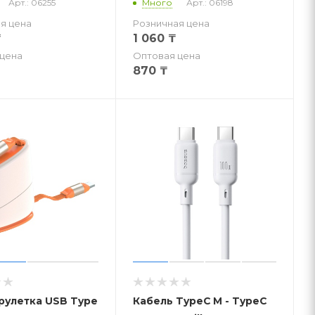
Арт.: 06255
Много
Арт.: 06198
я цена
Розничная цена
₸
1 060
₸
цена
Оптовая цена
870
₸
рулетка USB Type
Кабель TypeC M - TypeC