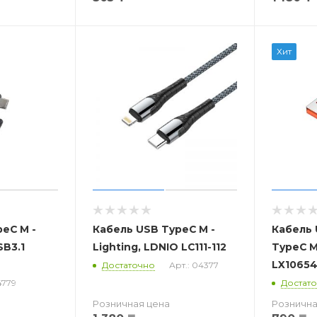
Хит
eC M -
Кабель USB TypeC M -
Кабель 
SB3.1
Lighting, LDNIO LC111-112
TypeC M
LX10654
Достаточно
Арт.: 04377
4779
Достат
Розничная цена
Рознична