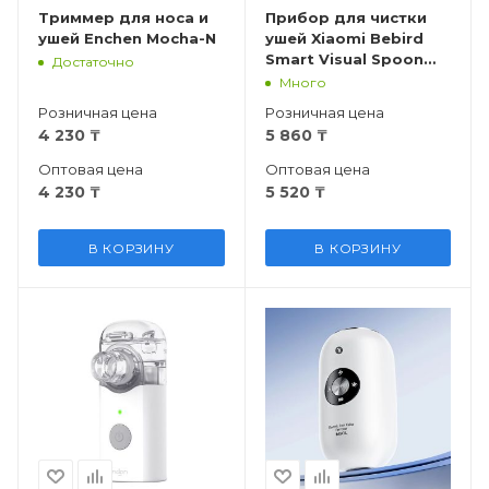
Триммер для носа и
Прибор для чистки
ушей Enchen Mocha-N
ушей Xiaomi Bebird
Smart Visual Spoon
Достаточно
Ear Stick R1
Много
Розничная цена
Розничная цена
4 230
₸
5 860
₸
Оптовая цена
Оптовая цена
4 230
₸
5 520
₸
В КОРЗИНУ
В КОРЗИНУ