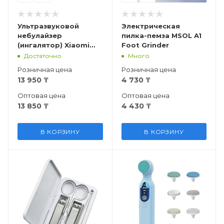
Ультразвуковой
Электрическая
небулайзер
пилка-пемза MSOL A1
(ингалятор) Xiaomi
Foot Grinder
Andon VP-M3A Micro
Достаточно
Много
Mash Nebulizer
Розничная цена
Розничная цена
13 950
₸
4 730
₸
Оптовая цена
Оптовая цена
13 850
₸
4 430
₸
В КОРЗИНУ
В КОРЗИНУ