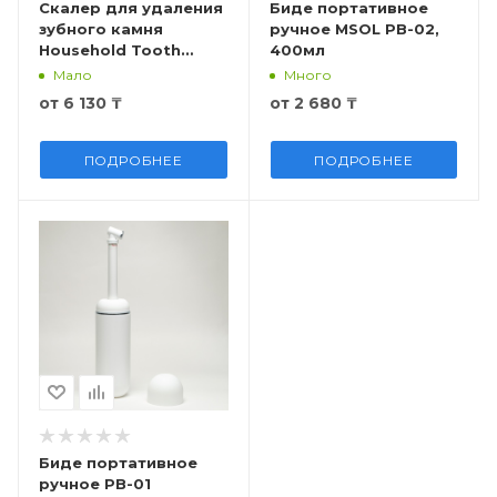
Скалер для удаления
Биде портативное
зубного камня
ручное MSOL PB-02,
Household Tooth
400мл
Cleaner
Мало
Много
от
6 130 ₸
от
2 680 ₸
ПОДРОБНЕЕ
ПОДРОБНЕЕ
Биде портативное
ручное PB-01