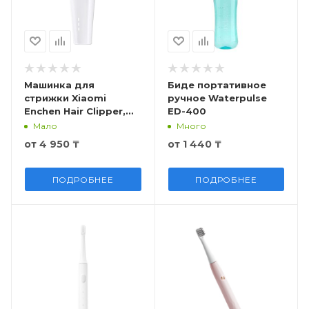
Машинка для
Биде портативное
стрижки Xiaomi
ручное Waterpulse
Enchen Hair Clipper,
ED-400
EC001
Мало
Много
от
4 950 ₸
от
1 440 ₸
ПОДРОБНЕЕ
ПОДРОБНЕЕ