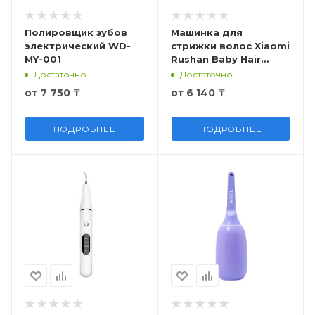
Полировщик зубов
Машинка для
электрический WD-
стрижки волос Xiaomi
MY-001
Rushan Baby Hair
Clipper, L-DH006
Достаточно
Достаточно
от
7 750 ₸
от
6 140 ₸
ПОДРОБНЕЕ
ПОДРОБНЕЕ