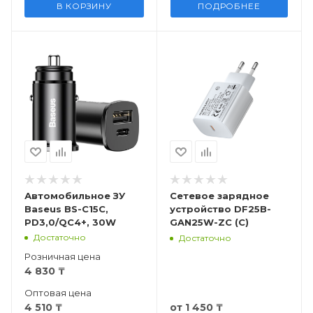
В КОРЗИНУ
ПОДРОБНЕЕ
Автомобильное ЗУ
Сетевое зарядное
Baseus BS-C15C,
устройство DF25B-
PD3,0/QC4+, 30W
GAN25W-ZC (C)
Достаточно
Достаточно
Розничная цена
4 830
₸
Оптовая цена
4 510
₸
от
1 450 ₸