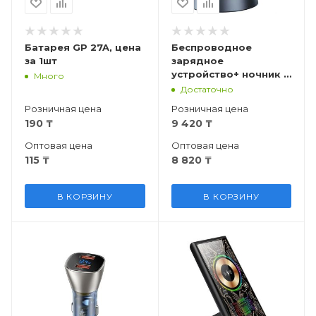
Батарея GP 27A, цена
Беспроводное
за 1шт
зарядное
устройство+ ночник 4
Много
в 1 WC6061, iPhone,
Достаточно
AirPods, Apple Watch
Розничная цена
Розничная цена
190
₸
9 420
₸
Оптовая цена
Оптовая цена
115
₸
8 820
₸
В КОРЗИНУ
В КОРЗИНУ