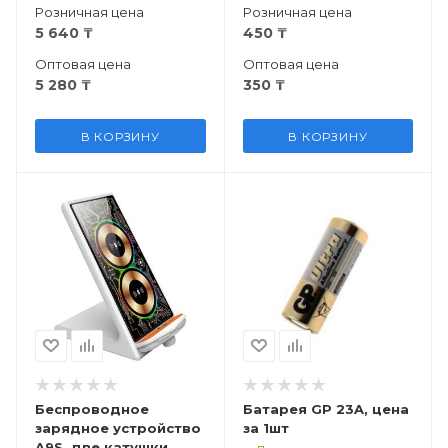
- 1 м, синее
Розничная цена
Розничная цена
5 640
₸
450
₸
Оптовая цена
Оптовая цена
5 280
₸
350
₸
В КОРЗИНУ
В КОРЗИНУ
Беспроводное
Батарея GP 23A, цена
зарядное устройство
за 1шт
A9S, две катушки,