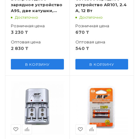
зарядное устройство
устройство AR101, 2.4
A9S, две катушки,
A, 12 Вт
чёрная
Достаточно
Достаточно
Розничная цена
Розничная цена
3 230
₸
670
₸
Оптовая цена
Оптовая цена
2 830
₸
540
₸
В КОРЗИНУ
В КОРЗИНУ