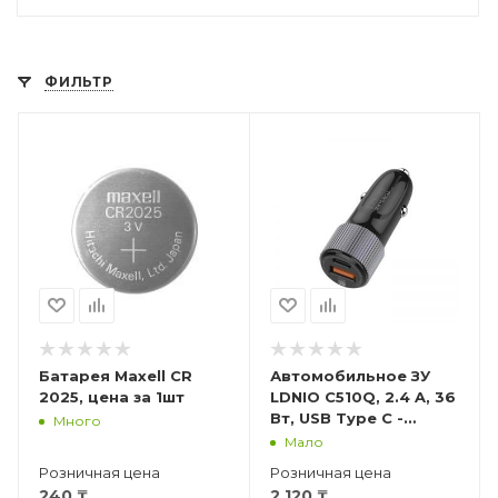
ФИЛЬТР
Батарея Maxell CR
Автомобильное ЗУ
2025, цена за 1шт
LDNIO C510Q, 2.4 A, 36
Вт, USB Type C -
Много
Lightning - 1 м
Мало
Розничная цена
Розничная цена
240
₸
2 120
₸