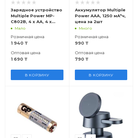
Зарядное устройство
Аккумулятор Multiple
Multiple Power MP-
Power AAA, 1250 мА*ч,
C802B, 4 x АА, 4 x
цена за 2шт
ААА, 2 x крона
Мало
Много
Розничная цена
Розничная цена
1 940
₸
990
₸
Оптовая цена
Оптовая цена
1 690
₸
790
₸
В КОРЗИНУ
В КОРЗИНУ