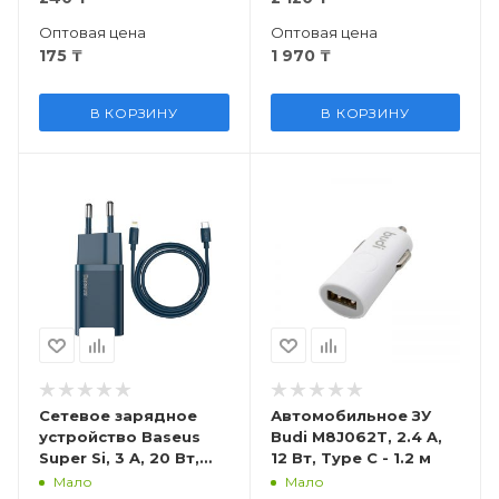
Оптовая цена
Оптовая цена
175
₸
1 970
₸
В КОРЗИНУ
В КОРЗИНУ
Сетевое зарядное
Автомобильное ЗУ
устройство Baseus
Budi M8J062T, 2.4 A,
Super Si, 3 A, 20 Вт,
12 Вт, Type C - 1.2 м
USB Type C - Lightning
Мало
Мало