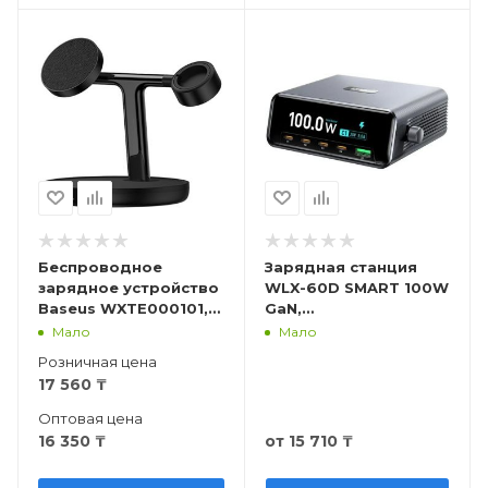
Беспроводное
Зарядная станция
зарядное устройство
WLX-60D SMART 100W
Baseus WXTE000101,
GaN,
20W, 3-в-1
интеллектуальный
Мало
Мало
экран
Розничная цена
17 560
₸
Оптовая цена
16 350
₸
от
15 710 ₸