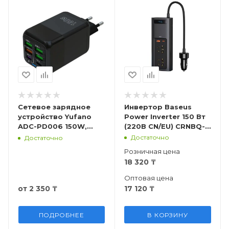
Сетевое зарядное
Инвертор Baseus
устройство Yufano
Power Inverter 150 Вт
ADC-PD006 150W,
(220В CN/EU) CRNBQ-
4USB+2USB-C
A01
Достаточно
Достаточно
Розничная цена
18 320
₸
Оптовая цена
от
2 350 ₸
17 120
₸
ПОДРОБНЕЕ
В КОРЗИНУ