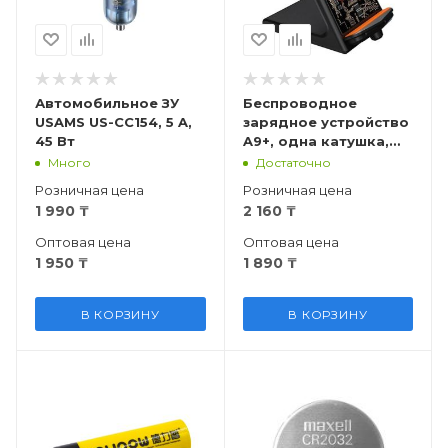
Автомобильное ЗУ
Беспроводное
USAMS US-CC154, 5 A,
зарядное устройство
45 Вт
A9+, одна катушка,
чёрная
Много
Достаточно
Розничная цена
Розничная цена
1 990
₸
2 160
₸
Оптовая цена
Оптовая цена
1 950
₸
1 890
₸
В КОРЗИНУ
В КОРЗИНУ