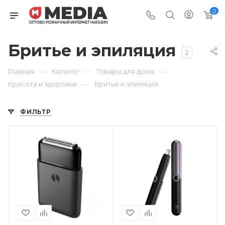
0
Бритье и эпиляция
2
—
—
—
Главная
Каталог
Товары для дома
—
Красота и здоровье
Бритье и эпиляция
ФИЛЬТР