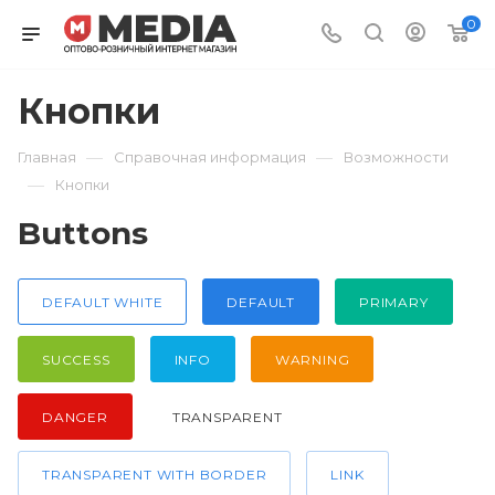
0
Кнопки
—
—
Главная
Справочная информация
Возможности
—
Кнопки
Buttons
DEFAULT WHITE
DEFAULT
PRIMARY
SUCCESS
INFO
WARNING
DANGER
TRANSPARENT
TRANSPARENT WITH BORDER
LINK