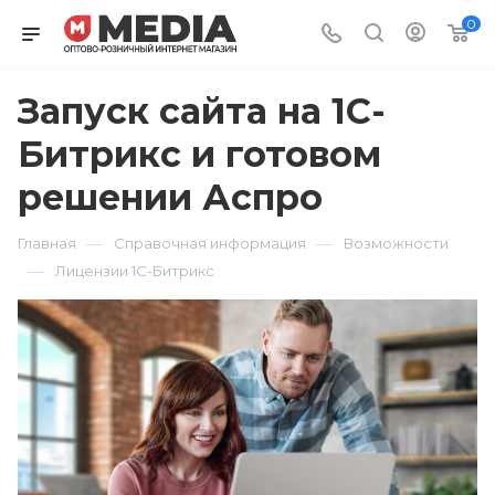
0
Запуск сайта на 1С-
Битрикс и готовом
решении Аспро
—
—
Главная
Справочная информация
Возможности
—
Лицензии 1С-Битрикс