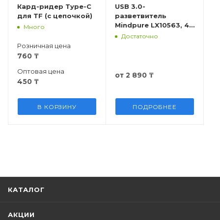
Кард-ридер Type-C
USB 3.0-
для TF (с цепочкой)
разветвитель
Mindpure LX10563, 4
Много
порта, 1м
Достаточно
Розничная цена
760
₸
Оптовая цена
от
2 890 ₸
450
₸
В КОРЗИНУ
ПОДРОБНЕЕ
КАТАЛОГ
АКЦИИ