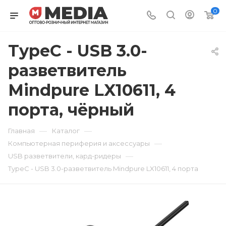
0
TypeC - USB 3.0-
разветвитель
Mindpure LX10611, 4
порта, чёрный
—
—
Главная
Каталог
—
Компьютерная периферия и аксессуары
—
USB разветвители, кард-ридеры
TypeC - USB 3.0-разветвитель Mindpure LX10611, 4 порта