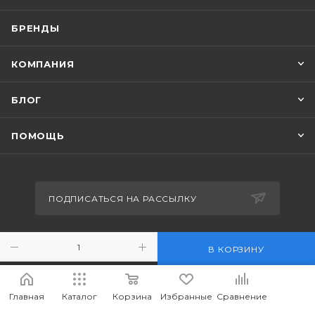
БРЕНДЫ
КОМПАНИЯ
БЛОГ
ПОМОЩЬ
ПОДПИСАТЬСЯ НА РАССЫЛКУ
+7-708-036-8442
В КОРЗИНУ
m_forwork@mail.ru
Главная
Каталог
Корзина
Избранные
Сравнение
г.Костанай, пр. Аль-Фараби 65