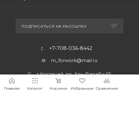
ПОДПИСАТЬСЯ НА РАССЫЛКУ
+7-708-036-8442
m_forwork@mail.ru
г.Костанай, пр. Аль-Фараби 65
Главная
Каталог
Корзина
Избранные
Сравнение
2026 © MEDIA - Оптово-розничный интернет-магазин
компьютерных и мобильных аксессуаров