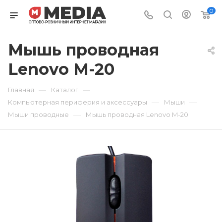
0
Мышь проводная
Lenovo M-20
—
—
Главная
Каталог
—
—
Компьютерная периферия и аксессуары
Мыши
—
Мыши проводные
Мышь проводная Lenovo M-20