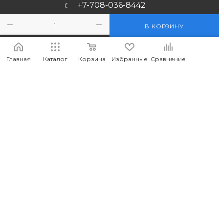
+7-708-036-8442
m_forwork@mail.ru
В КОРЗИНУ
г.Костанай, пр. Аль-Фараби 65
Главная
Каталог
Корзина
Избранные
Сравнение
2026 © MEDIA - Оптово-розничный интернет-магазин
компьютерных и мобильных аксессуаров