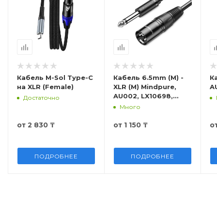
Кабель M-Sol Type-C
Кабель 6.5mm (M) -
Ка
на XLR (Female)
XLR (M) Mindpure,
A
AU002, LX10698,
Достаточно
LX10699, LX10700
Много
от
2 830 ₸
от
1 150 ₸
о
ПОДРОБНЕЕ
ПОДРОБНЕЕ