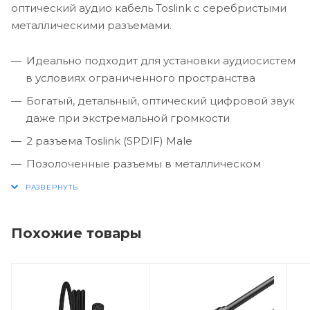
оптический аудио кабель Toslink с серебристыми
металлическими разъемами.
Идеально подходит для установки аудиосистем
в условиях ограниченного пространства
Богатый, детальный, оптический цифровой звук
даже при экстремальной громкости
2 разъема Toslink (SPDIF) Male
Позолоченные разъемы в металлическом
корпусе с полированной линзой
Подключается к проигрывателям Blu-Ray, PS4,
xBox, спутниковым видеорегистраторам,
Похожие товары
проигрывателям компакт-дисков и другим
устройствам к вашему цифровому
аудиоресиверу