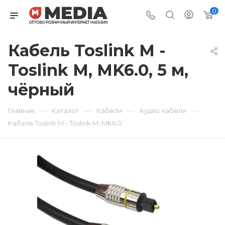
0
Кабель Toslink M -
Toslink M, MK6.0, 5 м,
чёрный
—
—
—
—
Главная
Каталог
Кабели
Аудио кабели
Кабель Toslink M - Toslink M, MK6.0