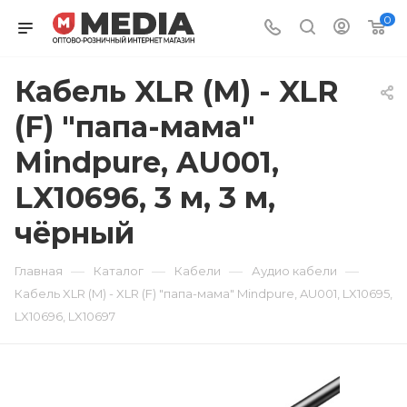
0
Кабель XLR (M) - XLR
(F) "папа-мама"
Mindpure, AU001,
LX10696, 3 м, 3 м,
чёрный
—
—
—
—
Главная
Каталог
Кабели
Аудио кабели
Кабель XLR (M) - XLR (F) "папа-мама" Mindpure, AU001, LX10695,
LX10696, LX10697