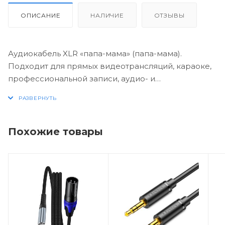
ОПИСАНИЕ
НАЛИЧИЕ
ОТЗЫВЫ
Аудиокабель XLR «папа-мама» (папа-мама).
Подходит для прямых видеотрансляций, караоке,
профессиональной записи, аудио- и
видеопроизводства и других применений;
сердечник из бескислородной медной проволоки
с многослойным экранированием AEB
обеспечивает высокое качество звука, чистый и
Похожие товары
четкий звук без шума; модернизированный
усиленный конец для стабильной работы без
поломок; прочный и долговечный; используется
для подключения микрофонов, микшерных
пультов, усилителей, динамиков и других
устройств.