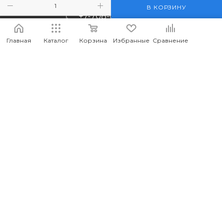
В КОРЗИНУ
+7-708-036-8442
m_forwork@mail.ru
Главная
Каталог
Корзина
Избранные
Сравнение
г.Костанай, пр. Аль-Фараби 65
2026 © MEDIA - Оптово-розничный интернет-магазин
компьютерных и мобильных аксессуаров