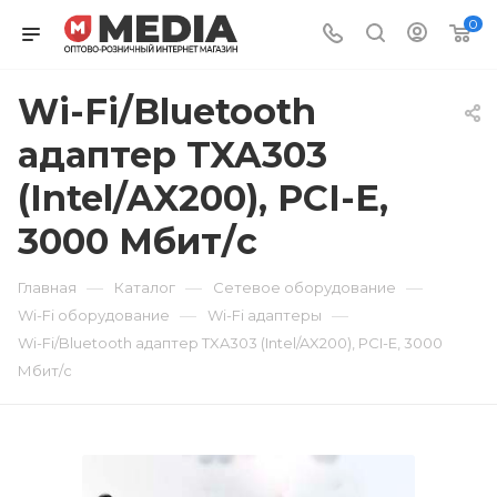
0
Wi-Fi/Bluetooth
адаптер TXA303
(Intel/AX200), PCI-E,
3000 Мбит/с
—
—
—
Главная
Каталог
Сетевое оборудование
—
—
Wi-Fi оборудование
Wi-Fi адаптеры
Wi-Fi/Bluetooth адаптер TXA303 (Intel/AX200), PCI-E, 3000
Мбит/с