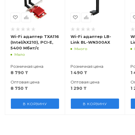
Wi-Fi адаптер TXA116
Wi-Fi адаптер LB-
W
(Intel/AX210), PCI-E,
Link BL-WN300AX
L
5400 Мбит/с
Много
Мало
Розничная цена
Розничная цена
Р
8 790
₸
1 490
₸
1
Оптовая цена
Оптовая цена
О
8 750
₸
1 290
₸
1
В КОРЗИНУ
В КОРЗИНУ