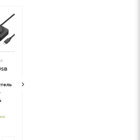
USB
USB 3.0-
разветвитель
итель
ACASIS AB3-
e
L42, 4 порта
4
Достаточно
Арт.: 04459
чно
от