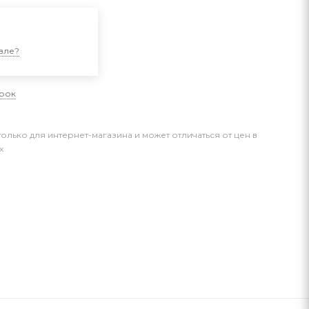
и
вле?
арок
только для интернет-магазина и может отличаться от цен в
х