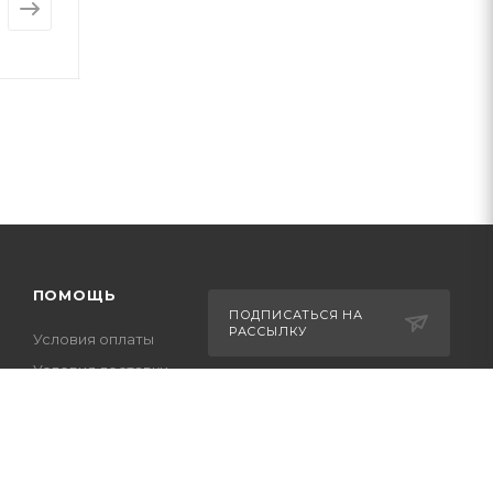
3 320 ₸
ПОМОЩЬ
ПОДПИСАТЬСЯ НА
РАССЫЛКУ
Условия оплаты
Условия доставки
Оптовикам
+7-708-036-8442
Гарантия на товар
m_forwork@mail.ru
Вопрос-ответ