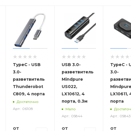
о оборудования и зарядки мобильных телефонов.
TypeC - USB
USB 3.0-
TypeC - 
3.0-
разветвитель
3.0-
разветвитель
Mindpure
разветв
Thunderobot
US022,
Mindpur
C809, 4 порта
LX10612, 4
LX10611, 
порта, 0.3м
порта
Достаточно
Арт.: 06108
Мало
Достато
Арт.: 05844
Арт.: 05843
от
от
от