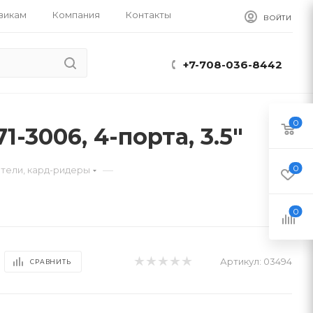
викам
Компания
Контакты
ВОЙТИ
+7-708-036-8442
0
-3006, 4-порта, 3.5"
0
—
тели, кард-ридеры
0
Артикул:
03494
СРАВНИТЬ