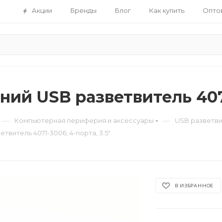
Акции
Бренды
Блог
Как купить
Опто
ий USB разветвитель 4071
—
—
Компьютерная периферия и аксессуары
USB разветви
твитель 4071-3006, 4-порта, 3.5"
В ИЗБРАННОЕ