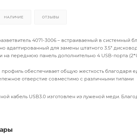
НАЛИЧИЕ
ОТЗЫВЫ
азветвитель 4071-3006 – встраиваемый в системный б
но адаптированный для замены штатного 3.5" дисковод
и на переднюю панель дополнительно 4 USB-порта (2*
 профиль обеспечивает общую жесткость благодаря 
епежное отверстие совместимо с различными типами
ной кабель USB3.0 изготовлен из луженой меди. Благо
экранированию повышена стабильность передачи дан
манное расположение интерфейса панели гарантирует
ство будет удобно подключено.
вары
ый источник питания обеспечивает возможность подк