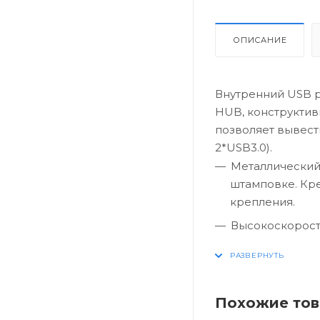
ОПИСАНИЕ
Внутренний USB р
HUB, конструктив
позволяет вывест
2*USB3.0).
Металлический
штамповке. Кр
крепления.
Высокоскорост
трехслойному 
Разумно проду
каждое устрой
Похожие то
Вспомогательн