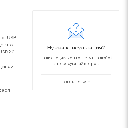
лок USB-
а, что
Нужна консультация?
USB2.0 и
Наши специалисты ответят на любой
интересующий вопрос
единой
ЗАДАТЬ ВОПРОС
даря
ных.
, что
лючения