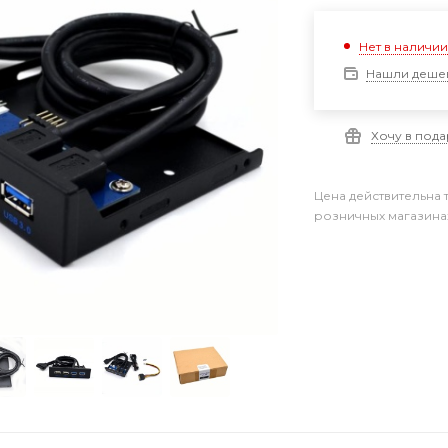
Нет в наличи
Нашли деше
Хочу в под
Цена действительна 
розничных магазина