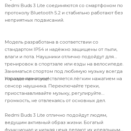
Redmi Buds 3 Lite соединяются со смартфоном по
протоколу Bluetooth 5.2 и стабильно работают без
неприятных подвисаний.
Модель разработана в соответствии со
стандартом IP54 и надёжно защищены от пыли,
влаги и пота. Наушники отлично подойдут для
тренировок в спортзале или езды на велосипеде.
Заниматься спортом под любимую музыку всегда
Управление осуществляется лёгким нажатием на
гораздо приятнее!
сенсор наушника. Переключайте треки,
приостанавливайте музыку, регулируйте
громкость, не отвлекаясь от основных дел.
Redmi Buds 3 Lite отлично подойдут людям,
ведущим активный образ жизни. Богатый
функционал и низкая цена делают их идеальным