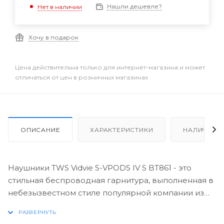
Нашли дешевле?
Нет в наличии
Хочу в подарок
Цена действительна только для интернет-магазина и может
отличаться от цен в розничных магазинах
ОПИСАНИЕ
ХАРАКТЕРИСТИКИ
НАЛИЧИЕ
Наушники TWS Vidvie S-VPODS IV S BT861 - это
стильная беспроводная гарнитура, выполненная в
небезызвестном стиле популярной компании из
Купертино. Модель готова к работе сразу, как
только будет извлечена из футляра,