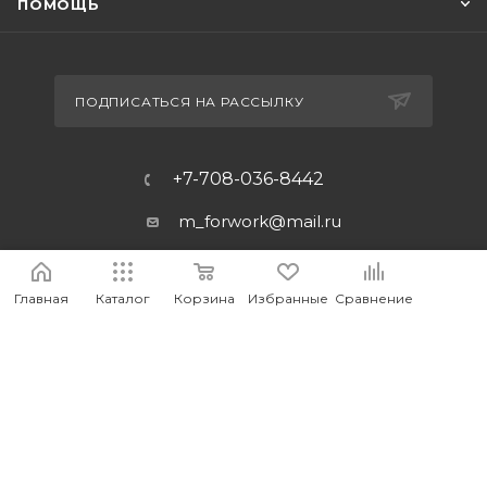
ПОМОЩЬ
ПОДПИСАТЬСЯ НА РАССЫЛКУ
+7-708-036-8442
m_forwork@mail.ru
г.Костанай, пр. Аль-Фараби 65
Главная
Каталог
Корзина
Избранные
Сравнение
2026 © MEDIA - Оптово-розничный интернет-магазин
компьютерных и мобильных аксессуаров