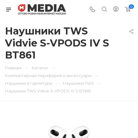
0
Наушники TWS
Vidvie S-VPODS IV S
BT861
—
—
Главная
Каталог
—
Компьютерная периферия и аксессуары
—
—
Наушники и гарнитуры
Наушники TWS
Наушники TWS Vidvie S-VPODS IV S BT861