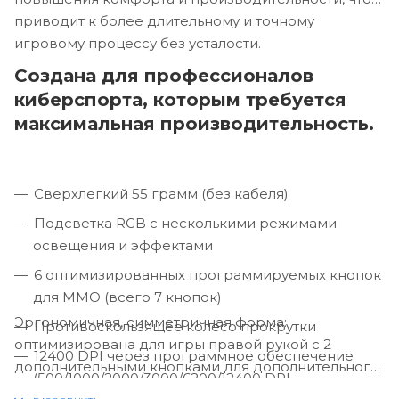
приводит к более длительному и точному
игровому процессу без усталости.
Создана для профессионалов
киберспорта, которым требуется
максимальная производительность.
Сверхлегкий 55 грамм (без кабеля)
Подсветка RGB с несколькими режимами
освещения и эффектами
6 оптимизированных программируемых кнопок
для MMO (всего 7 кнопок)
Эргономичная, симметричная форма:
Противоскользящее колесо прокрутки
оптимизирована для игры правой рукой с 2 ​​
12400 DPI через программное обеспечение
дополнительными кнопками для дополнительного
(500/1000/2000/3000/6200/12400 DPI
удобства.