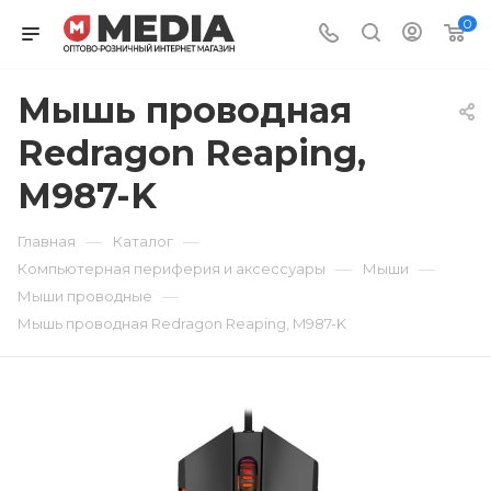
0
Мышь проводная
Redragon Reaping,
M987-K
—
—
Главная
Каталог
—
—
Компьютерная периферия и аксессуары
Мыши
—
Мыши проводные
Мышь проводная Redragon Reaping, M987-K