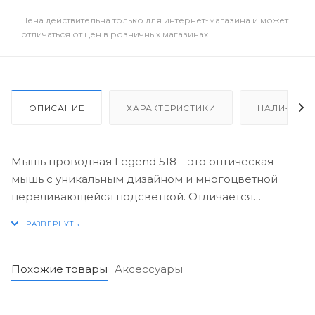
Цена действительна только для интернет-магазина и может
отличаться от цен в розничных магазинах
ОПИСАНИЕ
ХАРАКТЕРИСТИКИ
НАЛИЧИЕ
Мышь проводная Legend 518 – это оптическая
мышь с уникальным дизайном и многоцветной
переливающейся подсветкой. Отличается
четкостью работы на любой поверхности и
чувствительным оптическим сенсором, который
обеспечивает плавное и точное
позиционирование курсора.
Похожие товары
Аксессуары