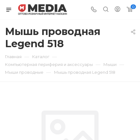
0
Мышь проводная
Legend 518
—
—
Главная
Каталог
—
—
Компьютерная периферия и аксессуары
Мыши
—
Мыши проводные
Мышь проводная Legend 518