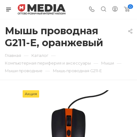
0
Мышь проводная
G211-E, оранжевый
—
—
Главная
Каталог
—
—
Компьютерная периферия и аксессуары
Мыши
—
Мыши проводные
Мышь проводная G211-E
Акция