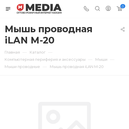
0
Мышь проводная
iLAN M-20
—
—
Главная
Каталог
—
—
Компьютерная периферия и аксессуары
Мыши
—
Мыши проводные
Мышь проводная iLAN M-20