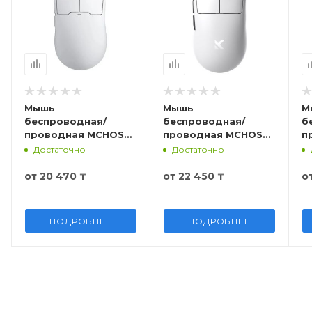
Мышь
Мышь
М
беспроводная/
беспроводная/
б
проводная MCHOSE
проводная MCHOSE
п
A5 Pro MC-A5-2S
A7 Pro, MC-A7-10
A
Достаточно
Достаточно
от
20 470 ₸
от
22 450 ₸
о
ПОДРОБНЕЕ
ПОДРОБНЕЕ