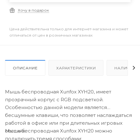
Хочу в подарок
Цена действительна только для интернет-магазина и может
отличаться от цен в розничных магазинах
ОПИСАНИЕ
ХАРАКТЕРИСТИКИ
НАЛИЧИЕ
Мышь беспроводная Xunfox XYH20, имеет
прозрачный корпус с RGB подсветкой.
Особенностью данной модели является
бесшумные клавиши, что позволяет наслаждаться
работой в офисе или при длительных игровых
Мышь беспроводная Xunfox XYH20 можно
сессиях.
подключить тремя способами: