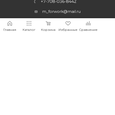
+7-708-036-8442
m_forwork@mail.ru
г.Костанай, пр. Аль-Фараби 65
Главная
Каталог
Корзина
Избранные
Сравнение
2026 © MEDIA - Оптово-розничный интернет-магазин
компьютерных и мобильных аксессуаров