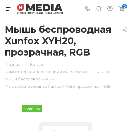
0
Мышь беспроводная
Xunfox XYH20,
прозрачная, RGB
—
—
Главная
Каталог
—
—
Компьютерная периферия и аксессуары
Мыши
—
Мыши беспроводные
Мышь беспроводная Xunfox XYH20, прозрачная, RGB
Новинка