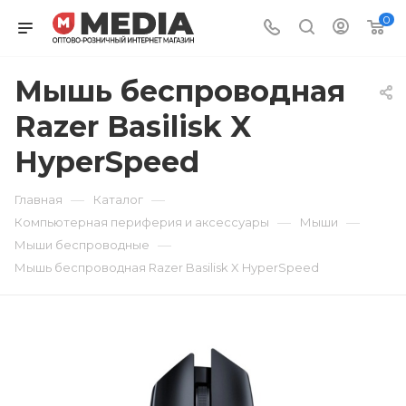
0
Мышь беспроводная
Razer Basilisk X
HyperSpeed
—
—
Главная
Каталог
—
—
Компьютерная периферия и аксессуары
Мыши
—
Мыши беспроводные
Мышь беспроводная Razer Basilisk X HyperSpeed