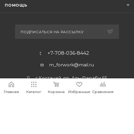
ПОМОЩЬ
ПОДПИСАТЬСЯ НА РАССЫЛКУ
+7-708-036-8442
m_forwork@mail.ru
г.Костанай, пр. Аль-Фараби 65
Главная
Каталог
Корзина
Избранные
Сравнение
2026 © MEDIA - Оптово-розничный интернет-магазин
компьютерных и мобильных аксессуаров