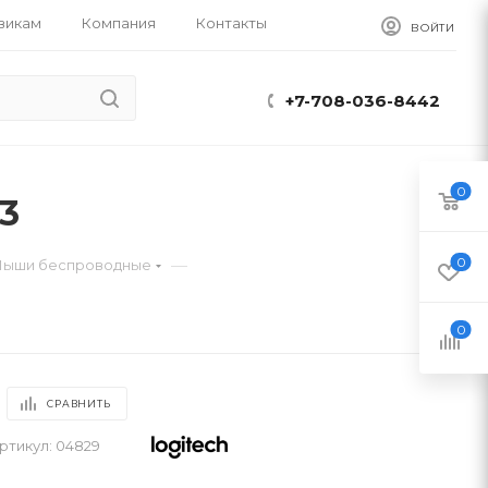
викам
Компания
Контакты
ВОЙТИ
+7-708-036-8442
0
3
0
—
ыши беспроводные
0
СРАВНИТЬ
ртикул:
04829