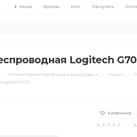
Акции
Бренды
Блог
Как купить
Опто
спроводная Logitech G70
—
—
—
Компьютерная периферия и аксессуары
Мыши
М
Logitech G703
В ИЗБРАННОЕ
А