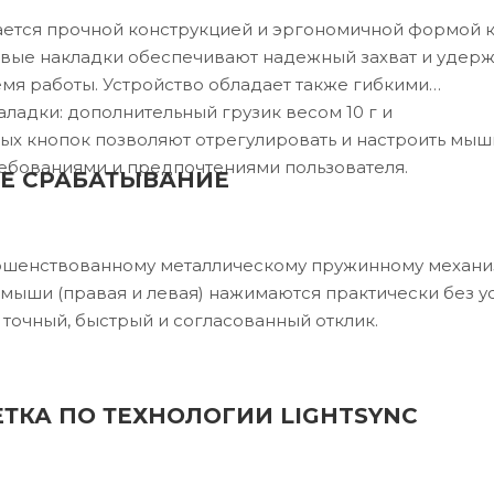
ется прочной конструкцией и эргономичной формой к
овые накладки обеспечивают надежный захват и удер
емя работы. Устройство обладает также гибкими
ладки: дополнительный грузик весом 10 г и
х кнопок позволяют отрегулировать и настроить мыш
ребованиями и предпочтениями пользователя.
Е СРАБАТЫВАНИЕ
ршенствованному металлическому пружинному механи
мыши (правая и левая) нажимаются практически без у
 точный, быстрый и согласованный отклик.
ТКА ПО ТЕХНОЛОГИИ LIGHTSYNC