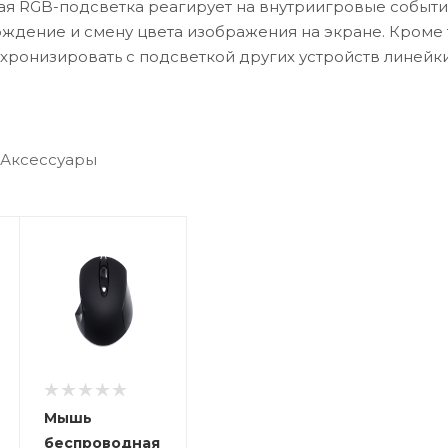
я RGB-подсветка реагирует на внутриигровые событи
ждение и смену цвета изображения на экране. Кроме т
хронизировать с подсветкой других устройств линейки
ech G HUB позволяет создавать и настраивать собстве
анимацию подсветки, используя палитру из 16,8 млн отт
и можно синхронизировать на всех используемых устр
Аксессуары
Мышь
беспроводная