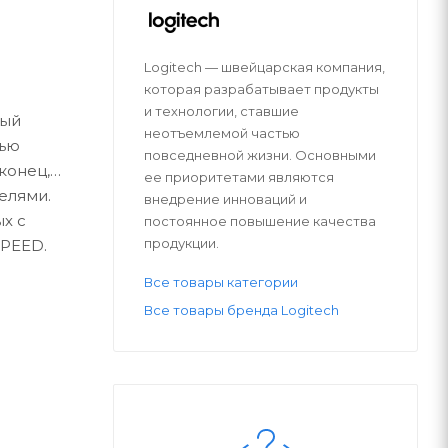
Logitech — швейцарская компания,
которая разрабатывает продукты
и технологии, ставшие
вый
неотъемлемой частью
тью
повседневной жизни. Основными
конец,
ее приоритетами являются
елями.
внедрение инноваций и
х с
постоянное повышение качества
продукции.
SPEED.
Все товары категории
Все товары бренда Logitech