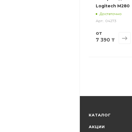
Logitech М280
Достаточно
Арт.: 04273
от
7 390 ₸
КАТАЛОГ
АКЦИИ