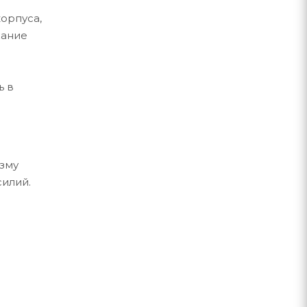
орпуса,
жание
ь в
зму
силий.