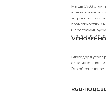
Мышь G703 отлича
а резиновые бок
устройства во вр
возможностями на
6 программируемы
соответствии с т
МГНОВЕННО
Благодаря усове
основные кнопки 
Это обеспечивает
RGB-ПОДСВЕ