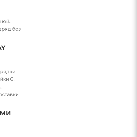
нной
дряд без
AY
арядки
йки G,
ь
оставки.
ИМИ