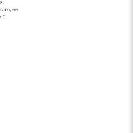
я,
ого, ее
 G.
нные
енков.
ойствах.