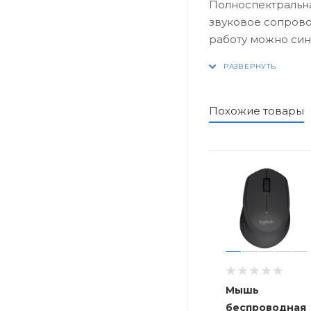
Полноспектральна
звуковое сопрово
работу можно син
Игровое ПО Logit
эффекты, а также 
Профили подсветк
Похожие товары
Мышь
беспроводная