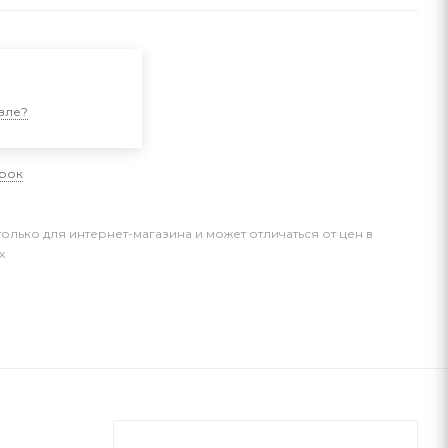
и
вле?
арок
только для интернет-магазина и может отличаться от цен в
х