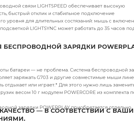
роводной связи LIGHTSPEED обеспечивает высокую
ть, быстрый отклик и стабильное подключение
о уровня для длительных состязаний: мышь с включе
подсветкой LIGHTSYNC может работать до 35 часов по
Я БЕСПРОВОДНОЙ ЗАРЯДКИ POWERPL
оты батареи — не проблема. Система беспроводной з
яет заряжать G703 и другие совместимые мыши лине
ь отдыхает или играет.* Для этого нужно лишь заменит
рузик весом 10 г модулем POWERCORE из комплекта п
оводной зарядки POWERPLAY приобретается отдельно.
КАЧЕСТВО — В СООТВЕТСТВИИ С ВАШ
НИЯМИ.