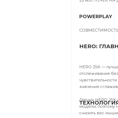
25 600 ТОЧЕК Н
POWERPLAY
СОВМЕСТИМОСТ
HERO: ГЛАВ
HERO 25K — лучши
отслеживание без
чувствительности 
значения сглажив
Датчик HERO 25K 
ТЕХНОЛОГИЯ
модели, поэтому 
снизить вес мыши