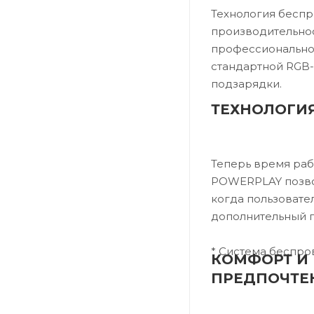
Технология бесп
производительнос
профессиональног
стандартной RGB-
подзарядки.
ТЕХНОЛОГИ
Теперь время раб
POWERPLAY позвол
когда пользовател
дополнительный г
* Система беспр
КОМФОРТ И 
ПРЕДПОЧТЕ