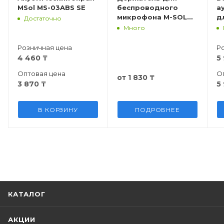
MSol MS-03ABS SE
беспроводного
а
микрофона M-SOL
д
Достаточно
SX70
к
Много
м
X
Розничная цена
Р
4 460
₸
5
Оптовая цена
О
от
1 830 ₸
3 870
₸
5
В КОРЗИНУ
ПОДРОБНЕЕ
КАТАЛОГ
АКЦИИ