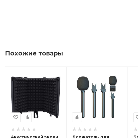
Похожие товары
Акустический экран
Держатель для
Б