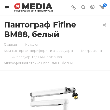
0
Пантограф Fifine
BM88, белый
—
—
Главная
Каталог
—
Компьютерная периферия и аксессуары
Микрофоны
—
—
Аксессуары для микрофонов
Микрофонная стойка Fifine BM88, белый