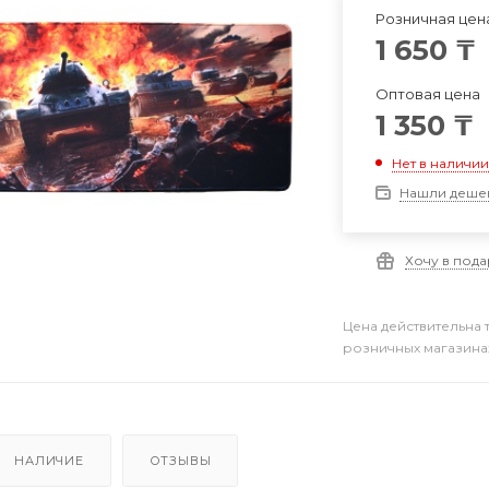
Розничная цен
1 650
₸
Оптовая цена
1 350
₸
Нет в наличи
Нашли деше
Хочу в под
Цена действительна 
розничных магазина
НАЛИЧИЕ
ОТЗЫВЫ