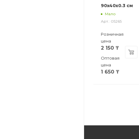
90x40x0.3 см
Мало
Арт.: 05265
Розничная
цена
2 150
₸
Оптовая
цена
1 650
₸