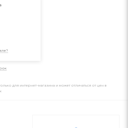
а
и
вле?
арок
только для интернет-магазина и может отличаться от цен в
х