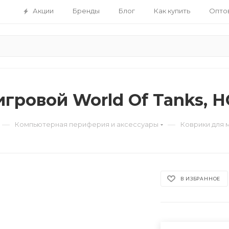
Акции
Бренды
Блог
Как купить
Опто
гровой World Of Tanks, H
—
—
Компьютерная периферия и аксессуары
Коврики для
В ИЗБРАННОЕ