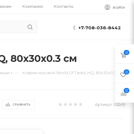
викам
Компания
Контакты
ВОЙТИ
+7-708-036-8442
0
Q, 80x30x0.3 см
0
—
 мыши
Коврик игровой World Of Tanks, HQ, 80x30x0.3 см
0
Артикул:
05249
СРАВНИТЬ