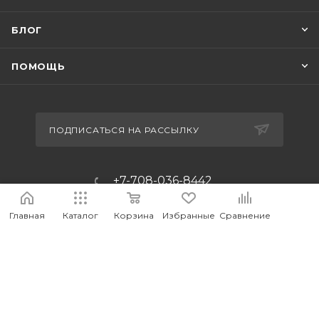
БЛОГ
ПОМОЩЬ
ПОДПИСАТЬСЯ НА РАССЫЛКУ
+7-708-036-8442
m_forwork@mail.ru
Главная
Каталог
Корзина
Избранные
Сравнение
г.Костанай, пр. Аль-Фараби 65