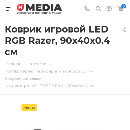
0
Коврик игровой LED
RGB Razer, 90x40x0.4
см
—
—
Главная
Каталог
—
Компьютерная периферия и аксессуары
—
Коврики для мыши
Коврик игровой LED RGB Razer, 90x40x0.4 см
Акция