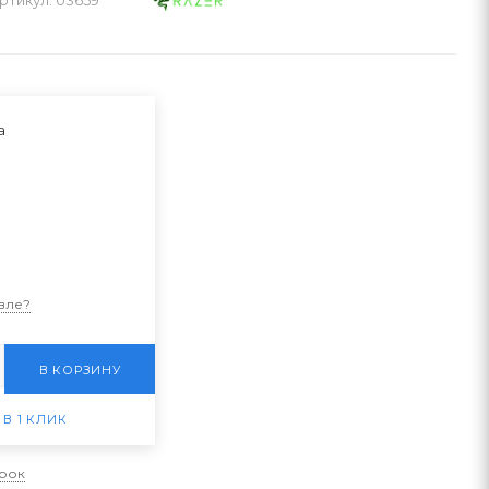
а
вле?
В КОРЗИНУ
 В 1 КЛИК
арок