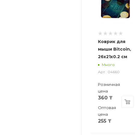
Коврик для
мыши Bitcoin,
26x21x0.2 см
Много
Арт.: 04660
Розничная
цена
360
₸
Оптовая
цена
255
₸