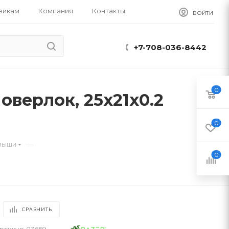
викам
Компания
Контакты
ВОЙТИ
+7-708-036-8442
0
оверлок, 25x21x0.2
0
—
 мыши
0
СРАВНИТЬ
ртикул:
03659