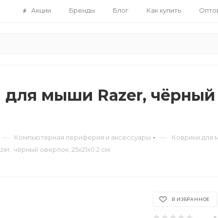
Акции
Бренды
Блог
Как купить
Опто
 для мыши Razer, чёрный 
—
—
Компьютерная периферия и аксессуары
Коврики для
er, чёрный оверлок, 25x21x0.2 см
В ИЗБРАННОЕ
А