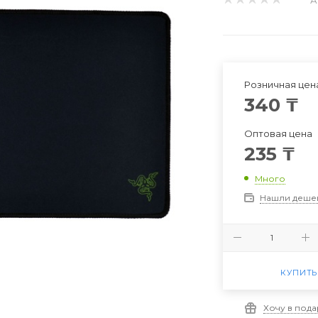
Розничная цен
340
₸
Оптовая цена
235
₸
Много
Нашли деше
КУПИТЬ
Хочу в под