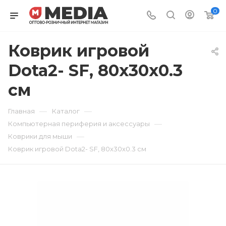
0
Коврик игровой
Dota2- SF, 80x30x0.3
см
—
—
Главная
Каталог
—
Компьютерная периферия и аксессуары
—
Коврики для мыши
Коврик игровой Dota2- SF, 80x30x0.3 см