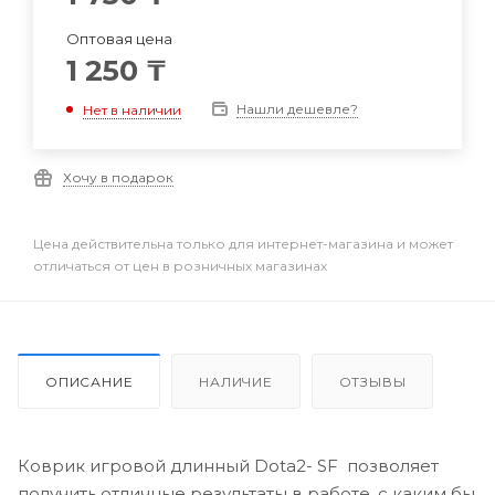
Оптовая цена
1 250
₸
Нашли дешевле?
Нет в наличии
Хочу в подарок
Цена действительна только для интернет-магазина и может
отличаться от цен в розничных магазинах
ОПИСАНИЕ
НАЛИЧИЕ
ОТЗЫВЫ
Коврик игровой длинный Dota2- SF позволяет
получить отличные результаты в работе, с каким бы