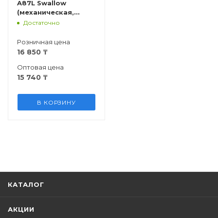
A87L Swallow
(механическая,
проводная, Ru/En)
Достаточно
Розничная цена
16 850
₸
Оптовая цена
15 740
₸
В КОРЗИНУ
КАТАЛОГ
АКЦИИ