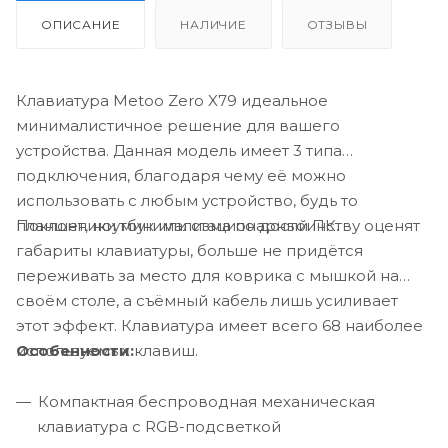
ОПИСАНИЕ
НАЛИЧИЕ
ОТЗЫВЫ
Клавиатура Metoo Zero X79 идеальное
минималистичное решение для вашего
устройства. Данная модель имеет 3 типа
подключения, благодаря чему её можно
использовать с любым устройство, будь то
Поклонники минимализма по достоинству оценят
планшет, ноутбук или стационарный ПК.
габариты клавиатуры, больше не придётся
переживать за место для коврика с мышкой на
своём столе, а съёмный кабель лишь усиливает
этот эффект. Клавиатура имеет всего 68 наиболее
Особенности:
используемых клавиш.
Компактная беспроводная механическая
клавиатура с RGB-подсветкой