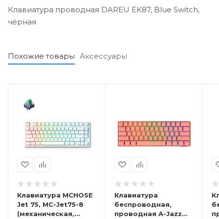
Клавиатура проводная DAREU EK87, Blue Switch,
чёрная
Похожие товары
Аксессуары
Клавиатура MCHOSE
Клавиатура
К
Jet 75, MC-Jet75-8
беспроводная,
б
(механическая,
проводная A-Jazz
п