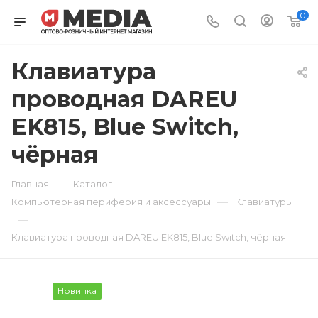
0
Клавиатура
проводная DAREU
EK815, Blue Switch,
чёрная
—
—
Главная
Каталог
—
Компьютерная периферия и аксессуары
Клавиатуры
—
Клавиатура проводная DAREU EK815, Blue Switch, чёрная
Новинка