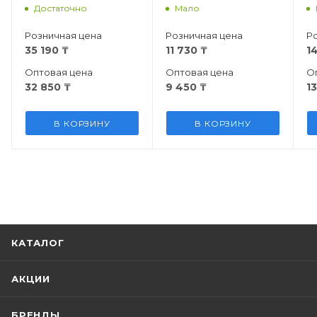
проводная, RGB,
STK61, Red Switch,
S
Достаточно
Мало
Kailh Magnetic God
EN, розовая
Switch)
Розничная цена
Розничная цена
Р
35 190
₸
11 730
₸
1
Оптовая цена
Оптовая цена
О
32 850
₸
9 450
₸
1
В КОРЗИНУ
В КОРЗИНУ
КАТАЛОГ
АКЦИИ
БРЕНДЫ