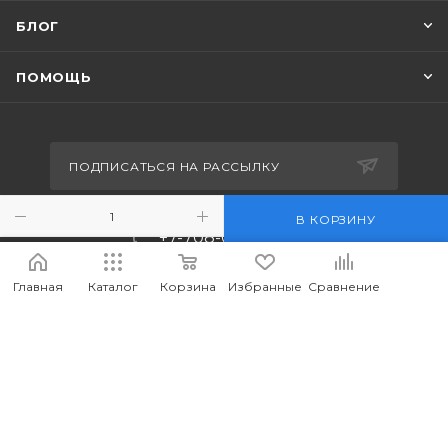
БЛОГ
ПОМОЩЬ
ПОДПИСАТЬСЯ НА РАССЫЛКУ
В КОРЗИНУ
+7-708-036-8442
m_forwork@mail.ru
Главная
Каталог
Корзина
Избранные
Сравнение
г.Костанай, пр. Аль-Фараби 65