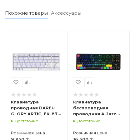
Похожие товары
Аксессуары
Клавиатура
Клавиатура
проводная DAREU
беспроводная,
GLORY ARTIC, EK-87,
проводная A-Jazz
Brown Switch, Ru
K870T, Brown Switch,
Достаточно
Достаточно
чёрная
Розничная цена
Розничная цена
9 950
₸
16 500
₸