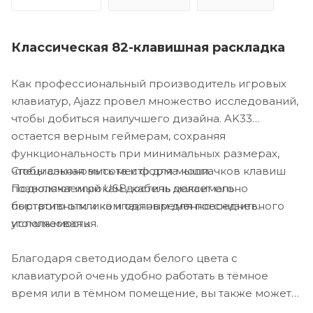
Классическая 82-клавишная раскладка
Как профессиональный производитель игровых
клавиатур, Ajazz провел множество исследований,
чтобы добиться наилучшего дизайна. AK33
остается верным геймерам, сохраняя
функциональность при минимальных размерах,
Специальная высота и форма колпачков клавиш
чтобы сэкономить место для мыши.
позволяют игрокам достичь максимально
Подключаемый USB-кабель делает его
быстрого отклика и одновременно снизить
портативным и компактным для повседневного
утомляемость.
использования.
Благодаря светодиодам белого цвета с
клавиатурой очень удобно работать в тёмное
время или в тёмном помещение, вы также можете
переключать режимы подсветки.