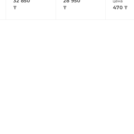
32 850
28 950
цена
₸
₸
470
₸
КОМПАНИЯ
БЛОГ
О компании
Команда
Отзывы
Контакты
Новости