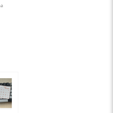
ой
оводной.
иатуры
Новинка
 7 минут