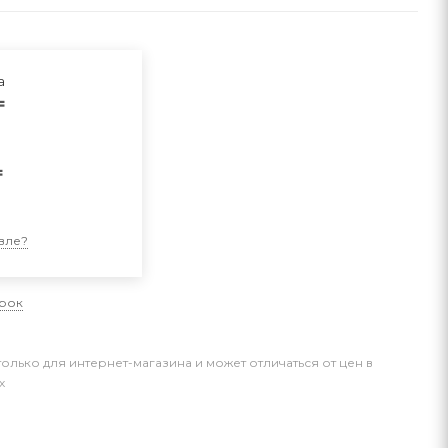
а
₸
₸
и
вле?
арок
только для интернет-магазина и может отличаться от цен в
х