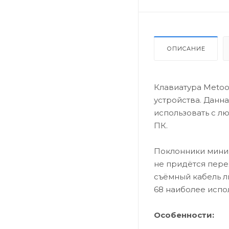
ОПИСАНИЕ
Клавиатура Metoo
устройства. Данн
использовать с лю
ПК.
Поклонники миним
не придётся пере
съёмный кабель л
68 наиболее испо
Особенности: