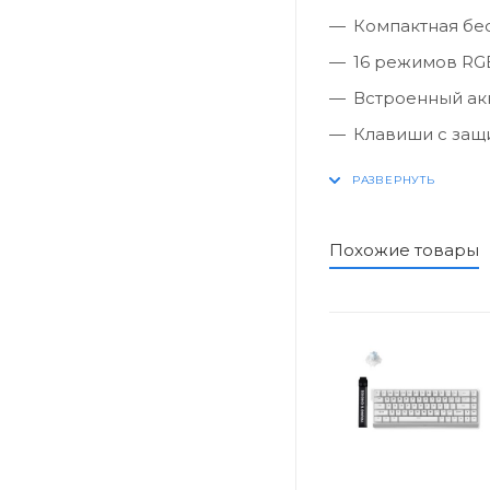
Компактная бе
16 режимов RGB
Встроенный ак
Клавиши с защ
Механические 
Три способа по
(Bluetooth-при
Похожие товары
Количество кла
Поддержка iOS 
Расстояние бес
Интеллектуаль
без каких-либо