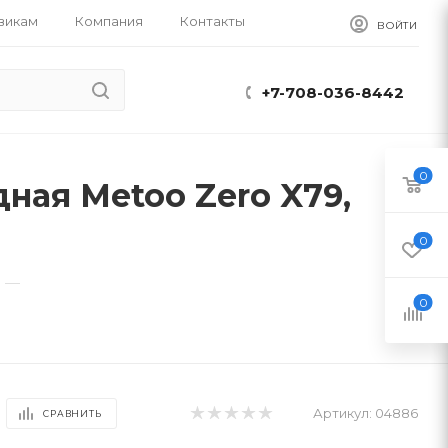
викам
Компания
Контакты
ВОЙТИ
+7-708-036-8442
0
ная Metoo Zero X79,
0
—
0
Артикул:
04886
СРАВНИТЬ