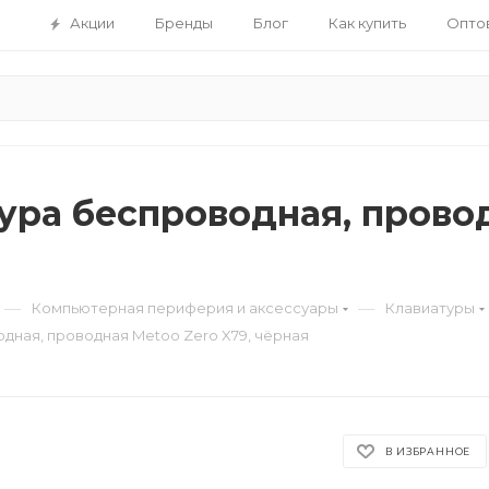
Акции
Бренды
Блог
Как купить
Опто
ура беспроводная, провод
—
—
Компьютерная периферия и аксессуары
Клавиатуры
дная, проводная Metoo Zero X79, чёрная
В ИЗБРАННОЕ