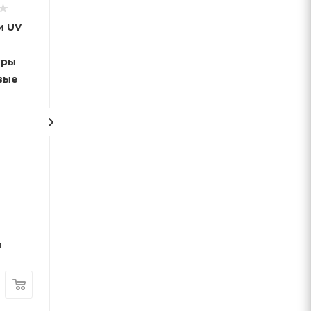
и UV
Клавиатура
проводная
уры
DAREU EK815,
вые
Blue Switch,
зелёно-белая
Достаточно
Арт.: 05547
я
Розничная
цена
8 630
₸
Оптовая