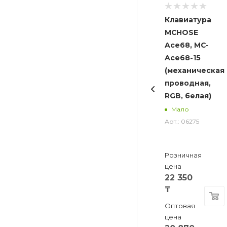
Клавиатура
MCHOSE
Ace68, MC-
Ace68-15
(механическая,
проводная,
RGB, белая)
Мало
Арт.: 06275
Розничная
цена
22 350
₸
Оптовая
цена