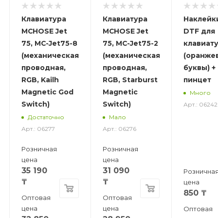
Клавиатура
Клавиатура
Наклейк
MCHOSE Jet
MCHOSE Jet
DTF для
75, MC-Jet75-8
75, MC-Jet75-2
клавиат
(механическая,
(механическая,
(оранже
проводная,
проводная,
буквы) +
RGB, Kailh
RGB, Starburst
пинцет
Magnetic God
Magnetic
Много
Switch)
Switch)
Арт.: 06242
Достаточно
Мало
Арт.: 06277
Арт.: 06276
Розничная
Розничная
цена
цена
35 190
31 090
Рознична
₸
₸
цена
850
₸
Оптовая
Оптовая
цена
цена
Оптовая