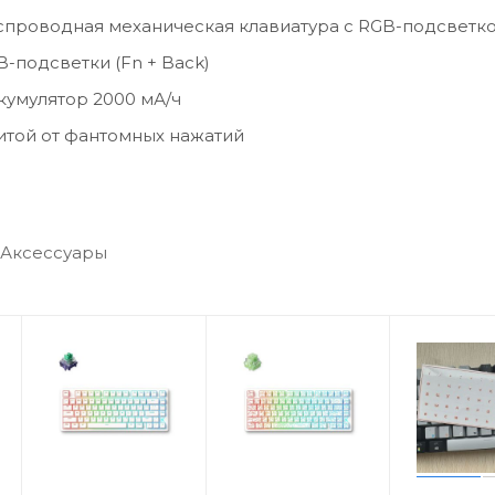
спроводная механическая клавиатура с RGB-подсветк
-подсветки (Fn + Back)
кумулятор 2000 мА/ч
итой от фантомных нажатий
переключатели Outemu Red
дключения: беспроводной (Радио или Bluetooth∗), пр
ёмник не входит в комплект)
Аксессуары
виш: 68
/ Mac / Android / Windows универсальная функция клав
проводной передачи: >10 метров (без препятствий)
ное энергосбережение: выключение клавиатуры через
 действий