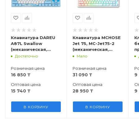
Клавиатура DAREU
Клавиатура MCHOSE
К
A87L Swallow
Jet 75, MC-Jet75-2
б
(механическая,
(механическая,
п
проводная, Ru/En)
проводная, RGB,
G
Достаточно
Мало
Starburst Magnetic
Switch)
Розничная цена
Розничная цена
Р
16 850
₸
31 090
₸
9
Оптовая цена
Оптовая цена
О
15 740
₸
28 950
₸
9
В КОРЗИНУ
В КОРЗИНУ