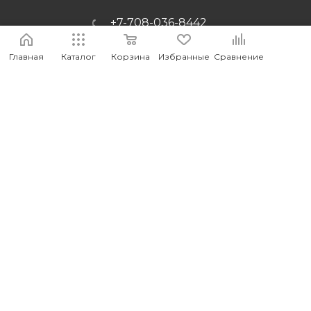
+7-708-036-8442
m_forwork@mail.ru
Главная
Каталог
Корзина
Избранные
Сравнение
г.Костанай, пр. Аль-Фараби 65
2026 © MEDIA - Оптово-розничный интернет-магазин
компьютерных и мобильных аксессуаров