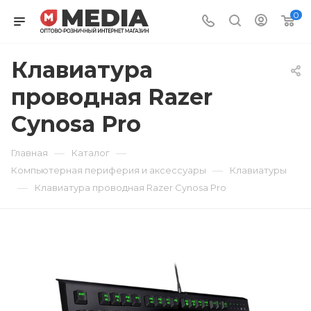
0
Клавиатура
проводная Razer
Cynosa Pro
—
—
Главная
Каталог
—
Компьютерная периферия и аксессуары
Клавиатуры
—
Клавиатура проводная Razer Cynosa Pro