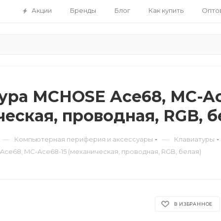
Акции
Бренды
Блог
Как купить
Опто
ура MCHOSE Ace68, MC-Ac
еская, проводная, RGB, б
—
—
Компьютерная периферия и аксессуары
Клавиатуры
ce68, MC-Ace68-15 (механическая, проводная, RGB, белая)
В ИЗБРАННОЕ