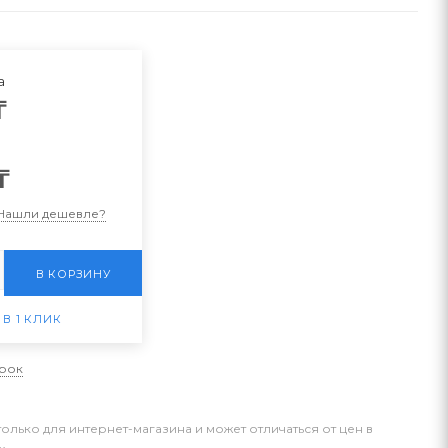
а
₸
₸
Нашли дешевле?
В КОРЗИНУ
 В 1 КЛИК
арок
только для интернет-магазина и может отличаться от цен в