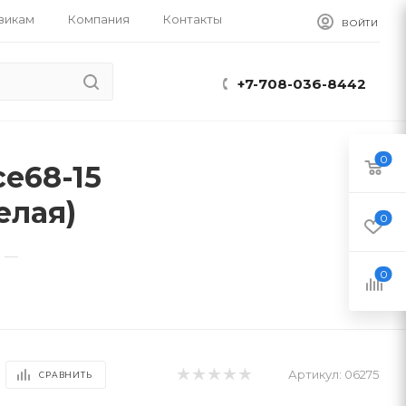
викам
Компания
Контакты
ВОЙТИ
+7-708-036-8442
0
e68-15
елая)
0
—
0
Артикул:
06275
СРАВНИТЬ