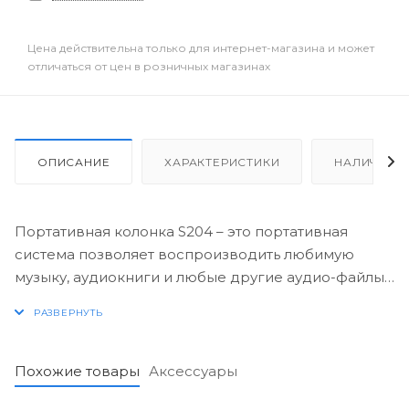
Цена действительна только для интернет-магазина и может
отличаться от цен в розничных магазинах
ОПИСАНИЕ
ХАРАКТЕРИСТИКИ
НАЛИЧИЕ
Портативная колонка S204 – это портативная
система позволяет воспроизводить любимую
музыку, аудиокниги и любые другие аудио-файлы
с мобильного телефона, компьютера, планшета,
карт памяти micro SD, USB накопителей и других
устройств. Акустика оснащена встроенным
микрофоном и поддерживает функцию
Похожие товары
Аксессуары
телефонного разговора. В комплект входят AUX и