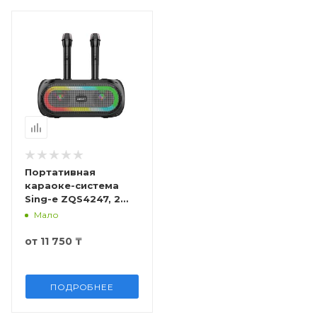
microUSB кабель.
Портативная
караоке-система
Sing-e ZQS4247, 2
микрофона
Мало
от
11 750 ₸
ПОДРОБНЕЕ