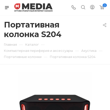
0
Портативная
колонка S204
—
—
Главная
Каталог
—
—
Компьютерная периферия и аксессуары
Акустика
—
Портативные колонки
Портативная колонка S204