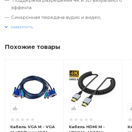
Поддержка разрешения 4K и 3D визуального
эффекта
Синхронная передача аудио и видео,
наслаждайтесь превосходным звуком и
захватывающей и ошеломляющей картинкой.
Многократное экранирование обеспечивает
Похожие товары
стабильную передачу сигнала.
Кабель VGA M - VGA
Кабель HDMI M -
К