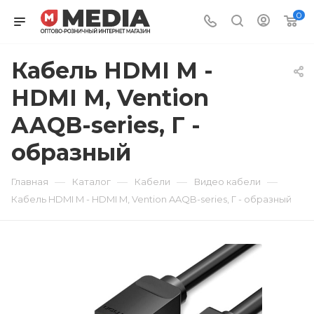
0
Кабель HDMI M -
HDMI M, Vention
AAQB-series, Г -
образный
—
—
—
—
Главная
Каталог
Кабели
Видео кабели
Кабель HDMI M - HDMI M, Vention AAQB-series, Г - образный