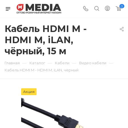
0
Кабель HDMI M -
HDMI M, iLAN,
чёрный, 15 м
—
—
—
—
Главная
Каталог
Кабели
Видео кабели
Кабель HDMI M - HDMI M, iLAN, чёрный
Акция