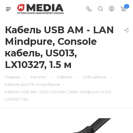
0
Кабель USB AM - LAN
Mindpure, Console
кабель, US013,
LX10327, 1.5 м
—
—
—
—
Главная
Каталог
Кабели
USB кабели
—
Кабели для ПК и ноутбуков
Кабель USB AM - RJ45 Console Cable, Mindpure US013,
LX10327, 1.5м