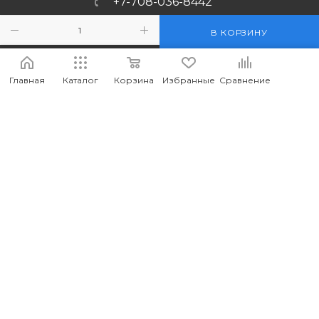
+7-708-036-8442
m_forwork@mail.ru
В КОРЗИНУ
г.Костанай, пр. Аль-Фараби 65
Главная
Каталог
Корзина
Избранные
Сравнение
2026 © MEDIA - Оптово-розничный интернет-магазин
компьютерных и мобильных аксессуаров