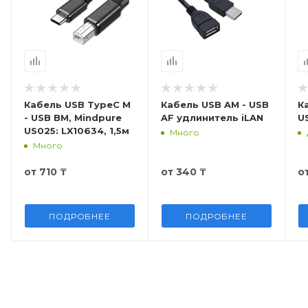
Кабель USB TypeC M
Кабель USB AM - USB
К
- USB BM, Mindpure
AF удлинитель iLAN
U
US025: LX10634, 1,5м
Много
Много
от
710 ₸
от
340 ₸
о
ПОДРОБНЕЕ
ПОДРОБНЕЕ