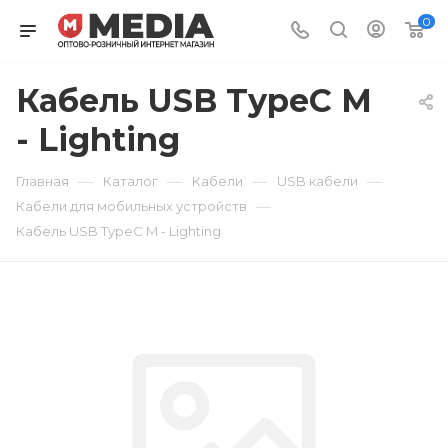
0
Кабель USB TypeC M
- Lighting
—
—
—
—
Главная
Каталог
Кабели
USB кабели
—
Кабели для мобильных устройств
Кабель USB TypeC M - Lighting