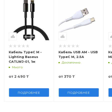
Кабель TypeC M -
Кабель USB AM - USB
К
Lighting Baseus
TypeC M, 2.5A
M
CATLWJ-01, 1м
Достаточно
Много
от
2 490 ₸
от
370 ₸
о
ПОДРОБНЕЕ
ПОДРОБНЕЕ