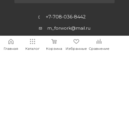
+7-708-036-8442
m_forwork@mail.ru
г.Костанай, пр. Аль-Фараби 65
Главная
Каталог
Корзина
Избранные
Сравнение
2026 © MEDIA - Оптово-розничный интернет-магазин
компьютерных и мобильных аксессуаров