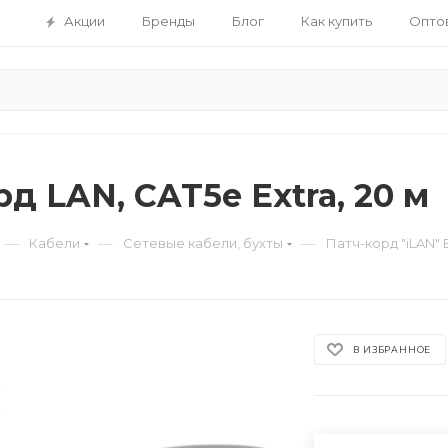
Акции
Бренды
Блог
Как купить
Опто
д LAN, CAT5e Extra, 20 м
—
—
—
Кабели
Сетевые кабели, бухты
Патч-корд "iLAN" 
В ИЗБРАННОЕ