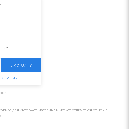
а
вле?
В КОРЗИНУ
 В 1 КЛИК
арок
только для интернет-магазина и может отличаться от цен в
х