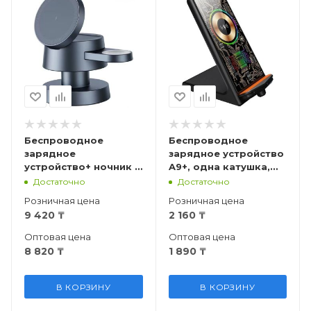
Беспроводное
Беспроводное
зарядное
зарядное устройство
устройство+ ночник 4
A9+, одна катушка,
в 1 WC6061, iPhone,
чёрная
Достаточно
Достаточно
AirPods, Apple Watch
Розничная цена
Розничная цена
9 420
₸
2 160
₸
Оптовая цена
Оптовая цена
8 820
₸
1 890
₸
В КОРЗИНУ
В КОРЗИНУ