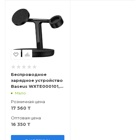
Беспроводное
зарядное устройство
Baseus WXTE000101,
20W, 3-в-1
Мало
Розничная цена
17 560
₸
Оптовая цена
16 350
₸