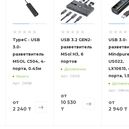
TypeC - USB
USB 3.2 GEN2-
USB 3.0-
3.0-
разветвитель
разветв
разветвитель
MSol H3, 6
Mindpur
3.0
MSOL C504, 4-
портов
US022,
порта, 0.45м
LX10615,
Достаточно
порта, 1.
Арт.: 06126
Много
Арт.: 06168
Достато
Арт.: 05846
от
от
10 530
от
2 240 ₸
₸
2 940 ₸