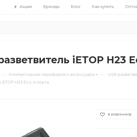
Акции
Бренды
Блог
Как купить
Опто
разветвитель iETOP H23 E
—
—
Компьютерная периферия и аксессуары
USB разветви
 iETOP H23 Eco, 4 порта
В ИЗБРАННОЕ