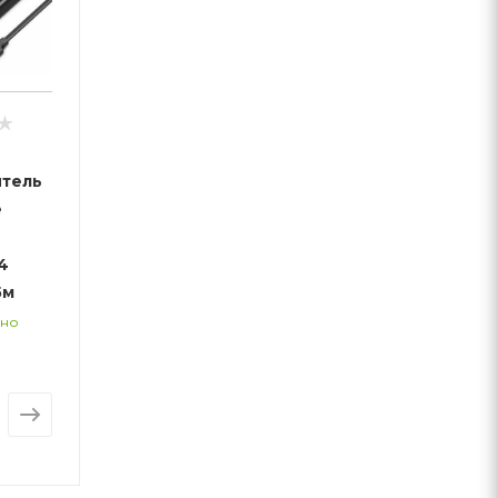
итель
e
 4
5м
чно