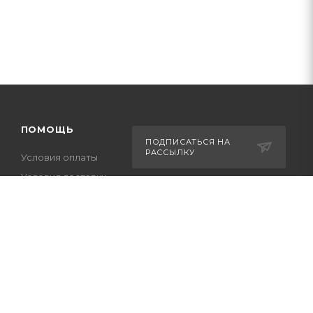
ПОМОЩЬ
ПОДПИСАТЬСЯ НА
РАССЫЛКУ
Условия оплаты
Условия доставки
Оптовикам
+7-708-036-8442
Гарантия на товар
m_forwork@mail.ru
Вопрос-ответ
г.Костанай, пр. Аль-
Фараби 65