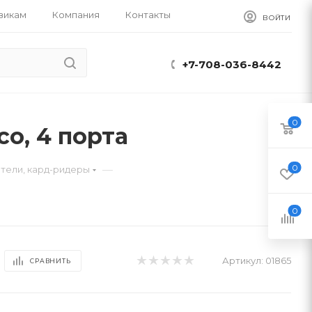
викам
Компания
Контакты
ВОЙТИ
+7-708-036-8442
0
co, 4 порта
0
—
тели, кард-ридеры
0
Артикул:
01865
СРАВНИТЬ