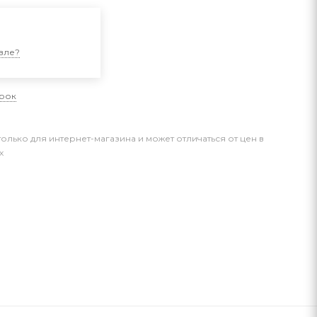
и
вле?
арок
только для интернет-магазина и может отличаться от цен в
х