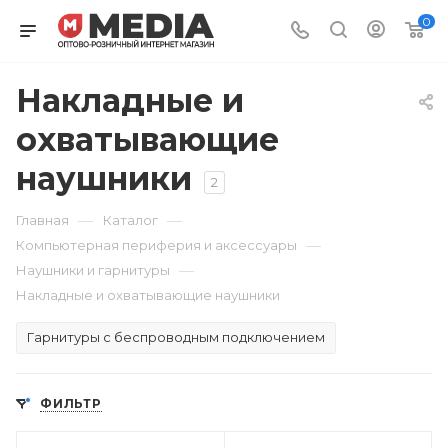
0
Накладные и
охватывающие
наушники
2
—
—
Главная
Каталог
—
Компьютерная периферия и аксессуары
—
Наушники и гарнитуры
Накладные и охватывающие наушники
Гарнитуры с беспроводным подключением
ФИЛЬТР