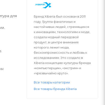
итура для
Бренд Xiberia был основан в 2011
году. Группа фанатичных и
настойчивых людей, стремящихся
ми.
к инновациям, технологиям и моде,
создала модный передовой
продукт, в центре внимания
которого лежит мода,
.
бескомпромиссность и любовь к
исследованиям. Это создало в
Xiberia концепцию культуры бренда
«компьютерщик», «экстрим» и
вы
«чрезвычайно круто».
Все товары категории
Все товары бренда Xiberia