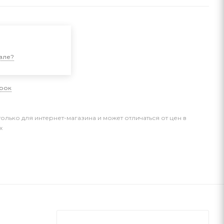
и
вле?
арок
только для интернет-магазина и может отличаться от цен в
х