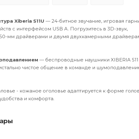
ура Xiberia S11U
— 24-битное звучание, игровая гарн
йств с интерфейсом USB A. Погрузитесь в 3D-звук,
50-мм драйверами и двумя двухкамерными драйвера
оподавлением
— беспроводные наушники XIBERIA S11
стально чистое общение в команде и шумоподавление
ловье - кожаное оголовье адаптируется к форме голо
 удобства и комфорта.
вары