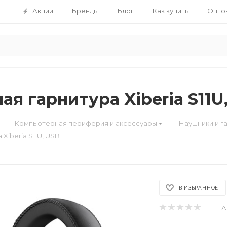
Акции
Бренды
Блог
Как купить
Опто
я гарнитура Xiberia S11U
—
—
Компьютерная периферия и аксессуары
Наушники и г
Xiberia S11U, USB
В ИЗБРАННОЕ
А