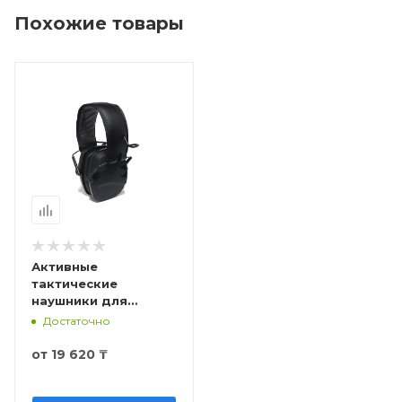
Похожие товары
Активные
тактические
наушники для
стрельбы и охоты,
Достаточно
чёрные, OEM
от
19 620 ₸