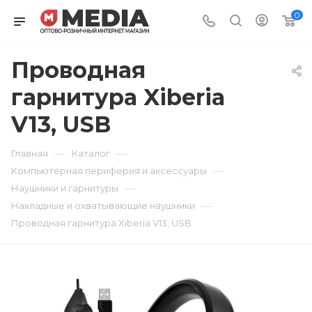
0
Проводная
гарнитура Xiberia
V13, USB
—
—
Главная
Каталог
—
Компьютерная периферия и аксессуары
—
Наушники и гарнитуры
—
Накладные и охватывающие наушники
Проводная гарнитура Xiberia V13, USB