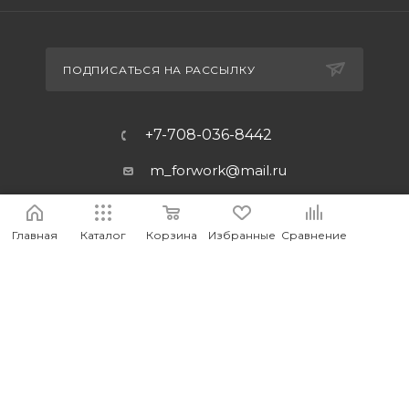
ПОДПИСАТЬСЯ НА РАССЫЛКУ
+7-708-036-8442
m_forwork@mail.ru
г.Костанай, пр. Аль-Фараби 65
Главная
Каталог
Корзина
Избранные
Сравнение
2026 © MEDIA - Оптово-розничный интернет-магазин
компьютерных и мобильных аксессуаров