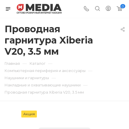
0
Проводная
гарнитура Xiberia
V20, 3.5 мм
—
—
Главная
Каталог
—
Компьютерная периферия и аксессуары
—
Наушники и гарнитуры
—
Накладные и охватывающие наушники
Проводная гарнитура Xiberia V20, 3.5 мм
Акция