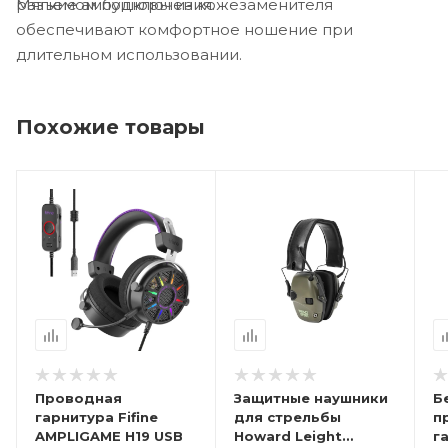
Мягкие амбушюры из кожезаменителя
разъемом подключения.
обеспечивают комфортное ношение при
длительном использовании.
Похожие товары
Проводная
Защитные наушники
Б
гарнитура Fifine
для стрельбы
п
AMPLIGAME H19 USB
Howard Leight
г