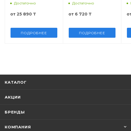
Impact™ Sport
V
Достаточно
Достаточно
(олива)
от
25 890 ₸
от
6 720 ₸
о
ПОДРОБНЕЕ
ПОДРОБНЕЕ
КАТАЛОГ
АКЦИИ
БРЕНДЫ
КОМПАНИЯ