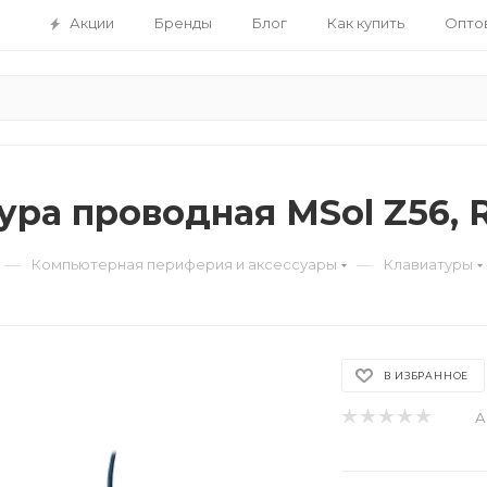
Акции
Бренды
Блог
Как купить
Опто
ура проводная MSol Z56, 
—
—
Компьютерная периферия и аксессуары
Клавиатуры
В ИЗБРАННОЕ
А