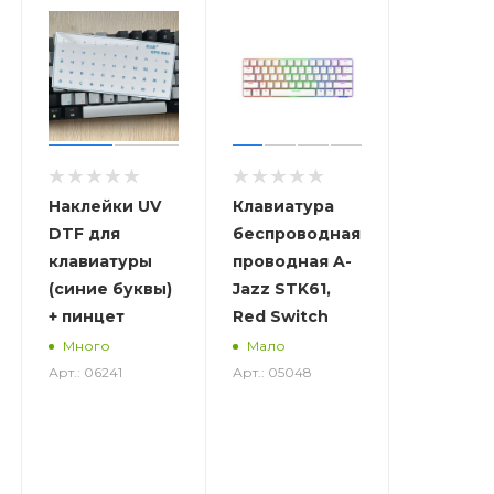
Наклейки UV
Клавиатура
DTF для
беспроводная,
клавиатуры
проводная A-
(синие буквы)
Jazz STK61,
+ пинцет
Red Switch
Много
Мало
Арт.: 06241
Арт.: 05048