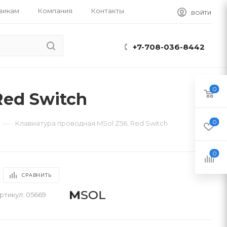
викам
Компания
Контакты
ВОЙТИ
+7-708-036-8442
0
Red Switch
0
—
Клавиатура проводная MSol Z56, Red Switch
0
СРАВНИТЬ
ртикул:
05669