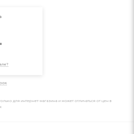
а
₸
и
вле?
арок
только для интернет-магазина и может отличаться от цен в
х