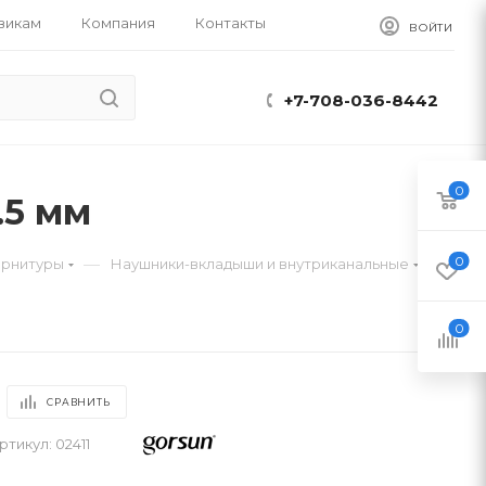
викам
Компания
Контакты
ВОЙТИ
+7-708-036-8442
0
.5 мм
0
—
арнитуры
Наушники-вкладыши и внутриканальные
0
СРАВНИТЬ
ртикул:
02411