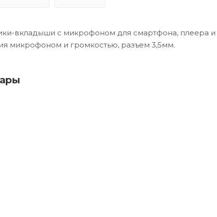
ники-вкладыши с микрофоном для смартфона, плеера и д
ия микрофоном и громкостью, разъем 3,5мм.
вары