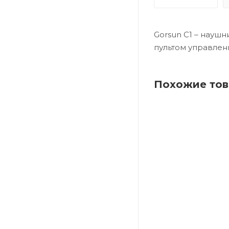
Gorsun С1 – науш
пультом управлен
Похожие то