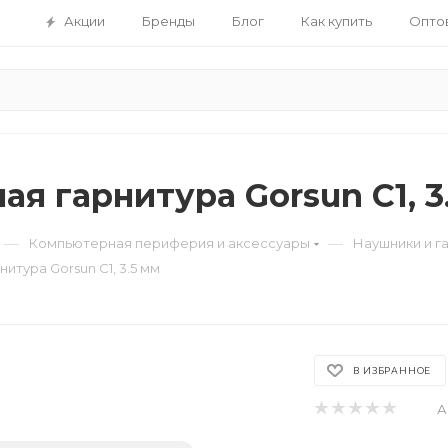
Акции
Бренды
Блог
Как купить
Опто
я гарнитура Gorsun С1, 3
—
—
Компьютерная периферия и аксессуары
Наушники и г
итура Gorsun С1, 3.5 мм
В ИЗБРАННОЕ
А