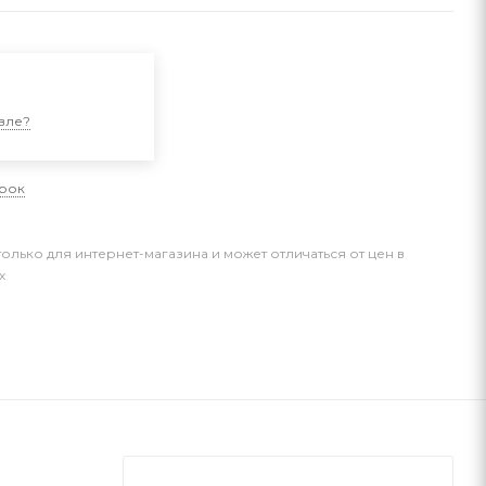
и
вле?
арок
только для интернет-магазина и может отличаться от цен в
х