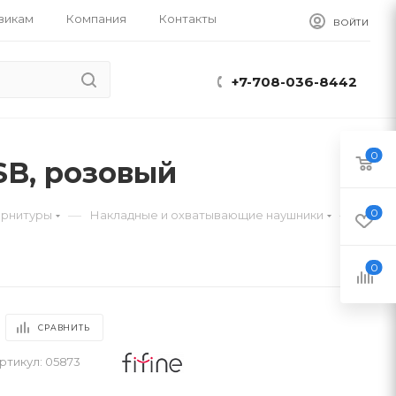
викам
Компания
Контакты
ВОЙТИ
+7-708-036-8442
0
SB, розовый
0
—
—
арнитуры
Накладные и охватывающие наушники
0
СРАВНИТЬ
ртикул:
05873