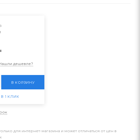
а
₸
₸
Нашли дешевле?
В КОРЗИНУ
 В 1 КЛИК
арок
только для интернет-магазина и может отличаться от цен в
х