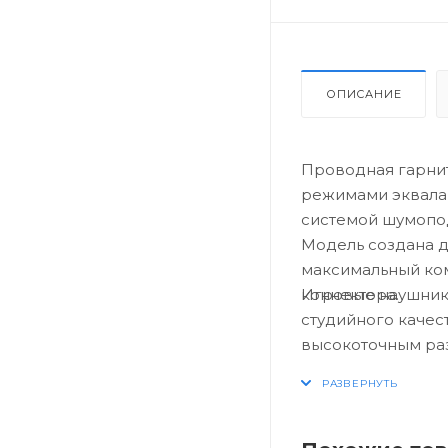
ОПИСАНИЕ
Проводная гарниту
режимами эквала
системой шумопод
Модель создана д
максимальный ко
Игровые наушник
коннектора.
студийного качес
высокоточным раз
местоположение и
расстояниях. Нау
первого лица или