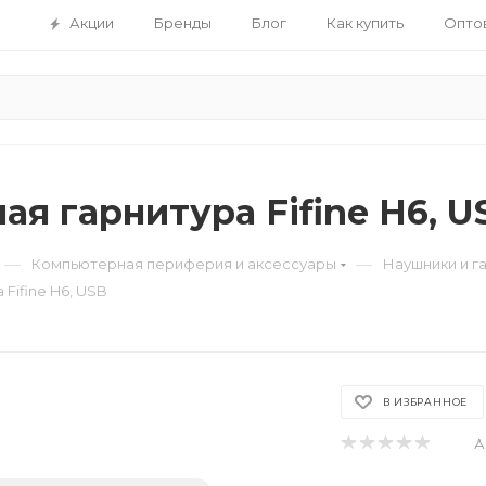
Акции
Бренды
Блог
Как купить
Опто
ая гарнитура Fifine H6, U
—
—
Компьютерная периферия и аксессуары
Наушники и г
Fifine H6, USB
В ИЗБРАННОЕ
А