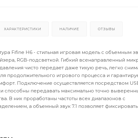
ХАРАКТЕРИСТИКИ
НАЛИЧИЕ
ОТЗЫВЫ
ра Fifine H6 - стильная игровая модель с объемным зв
йзера, RGB-подсветкой. Гибкий всенаправленный мик
авления чисто передает даже тихую речь, легко снима
ля продолжительного игрового процесса и гарантиру
мфорт. Подключение осуществляется посредством US
и способны передавать максимально точно выверенны
тва. В них проработаны частоты всех диапазонов с
делением, а объемный звук 7.1 позволяет фиксировать
сточника звука в игровом пространстве даже на бол
шники прекрасно подойдут для таких жанров игр, как 
 RPG в эмулированных открытых средах.