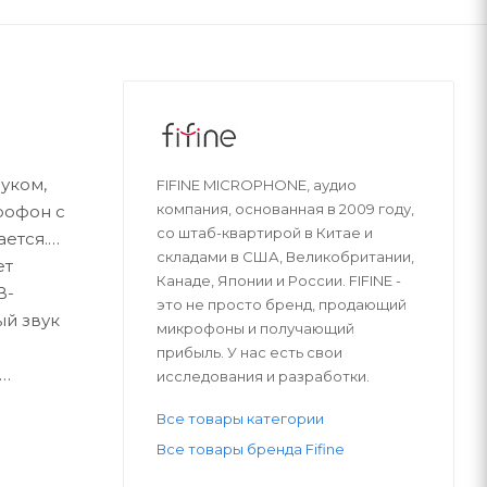
уком,
FIFINE MICROPHONE, аудио
компания, основанная в 2009 году,
рофон с
со штаб-квартирой в Китае и
ется.
складами в США, Великобритании,
ет
Канаде, Японии и России. FIFINE -
B-
это не просто бренд, продающий
й звук
микрофоны и получающий
прибыль. У нас есть свои
исследования и разработки.
ьших
Все товары категории
шутеры от
Все товары бренда Fifine